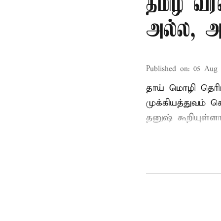
தமிழ் வ
அல்ல, அ
Published on
:
05 Aug 
தாய் மொழி தெரி
முக்கியத்துவம் க
தனுஷ் கூறியுள்ளா