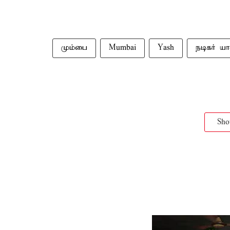
மும்பை
Mumbai
Yash
நடிகர் ய
Sh