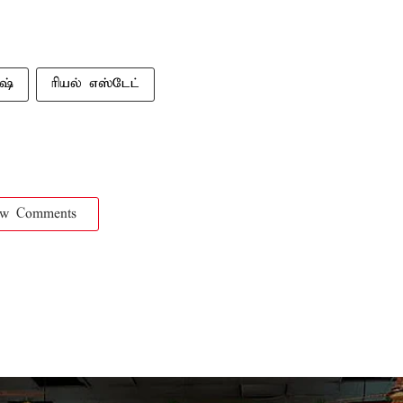
ாஷ்
ரியல் எஸ்டேட்
ow Comments