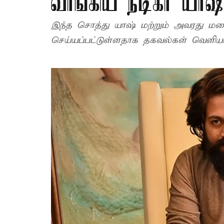
வாங்கிய நடிகர் யாஷ
இந்த சொத்து யாஷ் மற்றும் அவரது மன
செய்யப்பட்டுள்ளதாக தகவல்கள் வெளிய