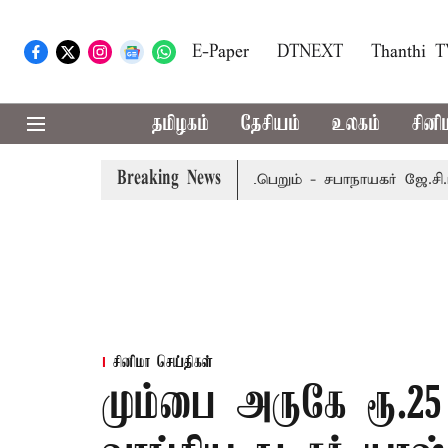
E-Paper
DTNEXT
Thanthi 
தமிழகம்
தேசியம்
உலகம்
சினி
Breaking News
ம்பர் 8-ந் தேதி வரை நடைபெறும் - சபாநாயகர் ஜே.சி.டி.பிரபாகர்
சினிமா செய்திகள்
மும்பை அருகே ரூ.25