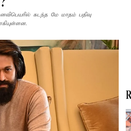
்?
ைவிபெயரில் கடந்த மே மாதம் பதிவு
ாகியுள்ளன.
R