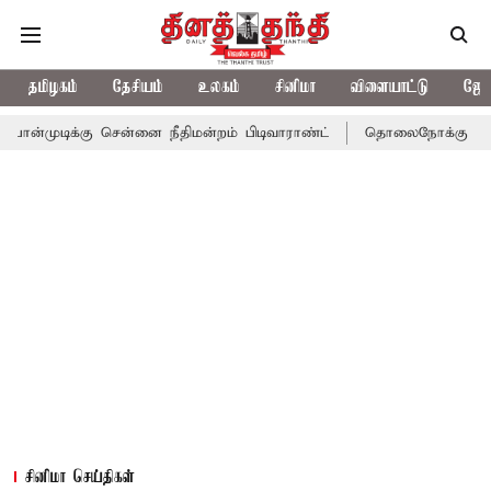
தமிழகம்
தேசியம்
உலகம்
சினிமா
விளையாட்டு
ஜோத
 சென்னை நீதிமன்றம் பிடிவாராண்ட்
தொலைநோக்கு பார்வையுடன் கூட
சினிமா செய்திகள்