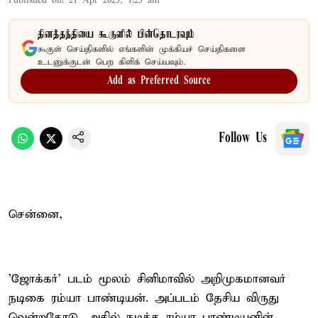
Published on
:
21 Apr 2025, 1:25 am
தினத்தந்தியை கூகுளில் பின்தொடரவும்
கூகுள் செய்திகளில் எங்களின் முக்கியச் செய்திகளை
உடனுக்குடன் பெற கிளிக் செய்யவும்.
Add as Preferred Source
Follow Us
சென்னை,
'ஜோக்கர்' படம் மூலம் சினிமாவில் அறிமுகமானவர்
நடிகை ரம்யா பாண்டியன். அப்படம் தேசிய விருது
வென்றதோடு, அதில் நடித்த ரம்யா பாண்டியனின்