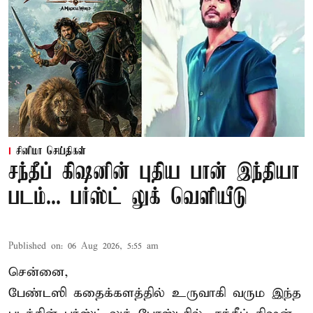
சினிமா செய்திகள்
சந்தீப் கிஷனின் புதிய பான் இந்தியா
படம்... பர்ஸ்ட் லுக் வெளியீடு
Published on
:
06 Aug 2026, 5:55 am
சென்னை,
பேண்டஸி கதைக்களத்தில் உருவாகி வரும இந்த