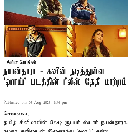
சினிமா செய்திகள்
நயன்தாரா - கவின் நடித்துள்ள
'ஹாய்' படத்தின் ரிலீஸ் தேதி மாற்றம்
Published on
:
06 Aug 2026, 1:34 pm
சென்னை,
தமிழ் சினிமாவின் லேடி சூப்பர் ஸ்டார் நயன்தாரா,
நடிகர் கவினுடன் இணைந்து 'ஹாய்' என்ற