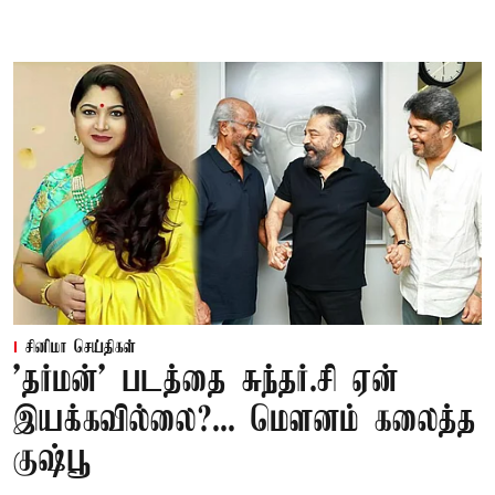
சினிமா செய்திகள்
'தர்மன்' படத்தை சுந்தர்.சி ஏன்
இயக்கவில்லை?... மௌனம் கலைத்த
குஷ்பூ