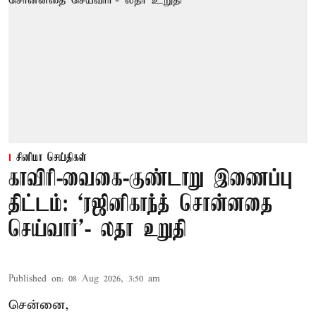
சினிமா செய்திகள்
காவிரி-வைகை-குண்டாறு இணைப்பு
திட்டம்: ‘ரஜினிகாந்த் சொன்னதை
செய்வார்’- லதா உறுதி
Published on
:
08 Aug 2026, 3:50 am
சென்னை,