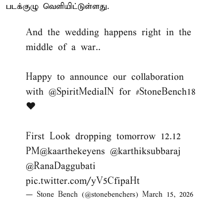
படக்குழு வெளியிட்டுள்ளது.
And the wedding happens right in the
middle of a war..
Happy to announce our collaboration
with
@SpiritMediaIN
for
#StoneBench18
❤️
First Look dropping tomorrow 12.12
PM
@kaarthekeyens
@karthiksubbaraj
@RanaDaggubati
pic.twitter.com/yV5CfipaHt
— Stone Bench (@stonebenchers)
March 15, 2026