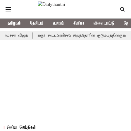
தமிழகம்
தேசியம்
உலகம்
சினிமா
விளையாட்டு
ஜோத
ர் விஜய்
கரூர் கூட்டநெரிசல்: இறந்தோரின் குடும்பத்தினருக்கு அரசுப்
சினிமா செய்திகள்