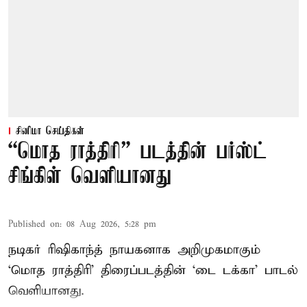
சினிமா செய்திகள்
“மொத ராத்திரி” படத்தின் பர்ஸ்ட்
சிங்கிள் வெளியானது
Published on
:
08 Aug 2026, 5:28 pm
நடிகர் ரிஷிகாந்த் நாயகனாக அறிமுகமாகும்
‘மொத ராத்திரி’ திரைப்படத்தின் ‘டை டக்கா’ பாடல்
வெளியானது.