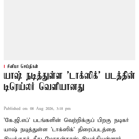
சினிமா செய்திகள்
யாஷ் நடித்துள்ள 'டாக்‌ஸிக்' படத்தின்
டிரெய்லர் வெளியானது
Published on
:
08 Aug 2026, 3:18 pm
'கே.ஜி.எப்' படங்களின் வெற்றிக்குப் பிறகு நடிகர்
யாஷ் நடித்துள்ள 'டாக்ஸிக்' திரைப்படத்தை
இயக்குநர் கீது மோகன்தாஸ் இயக்கியுள்ளார்.