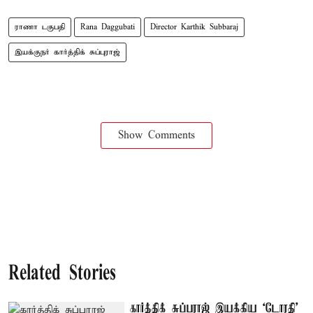
ராணா டகுபதி
Rana Daggubati
Director Karthik Subbaraj
இயக்குநர் கார்த்திக் சுப்புராஜ்
Show Comments
Related Stories
கார்த்திக் சுப்பராஜ் இயக்கிய `டோரதி'