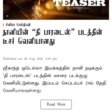
சினிமா செய்திகள்
நானியின் “தி பாரடைஸ்” படத்தின்
டீசர் வெளியானது
Published on
:
06 Aug 2026, 4:38 pm
ஸ்ரீகாந்த் ஒடெல்லா இயக்கத்தில் நானி நடிக்கும்
‘தி பாரடைஸ்’ படத்தின் டீசரை படக்குழு
வெளியிட்டுள்ளது. இப்படம் செப்டம்பர் 24ம் தேதி
வெளியாகவுள்ளது.
Read More