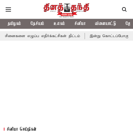
தமிழகம்
தேசியம்
உலகம்
சினிமா
விளையாட்டு
ஜோத
ப்ப எதிர்க்கட்சிகள் திட்டம்
இன்று கொட்டப்போகும் கனமழை.. எந்த
சினிமா செய்திகள்