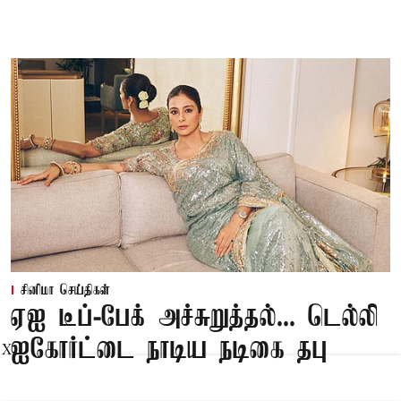
சினிமா செய்திகள்
ஏஐ டீப்-பேக் அச்சுறுத்தல்... டெல்லி
ஐகோர்ட்டை நாடிய நடிகை தபு
X