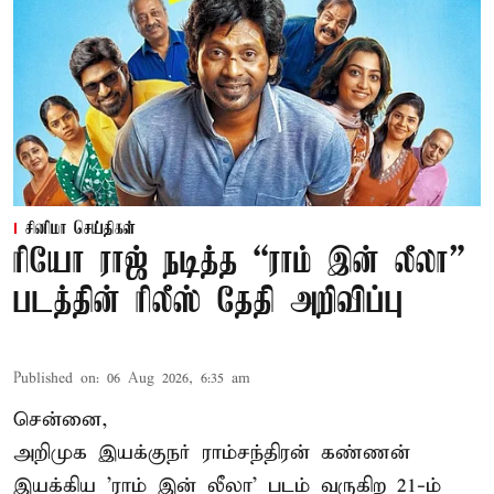
சினிமா செய்திகள்
ரியோ ராஜ் நடித்த “ராம் இன் லீலா”
படத்தின் ரிலீஸ் தேதி அறிவிப்பு
Published on
:
06 Aug 2026, 6:35 am
சென்னை,
அறிமுக இயக்குநர் ராம்சந்திரன் கண்ணன்
இயக்கிய 'ராம் இன் லீலா' படம் வருகிற 21-ம்