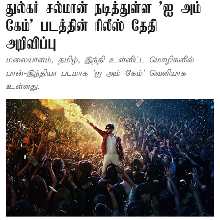
துல்கர் சல்மான் நடித்துள்ள 'ஐ அம்
கேம்' படத்தின் ரிலீஸ் தேதி
அறிவிப்பு
மலையாளம், தமிழ், இந்தி உள்ளிட்ட மொழிகளில்
பான்-இந்தியா படமாக 'ஐ அம் கேம்' வெளியாக
உள்ளது.