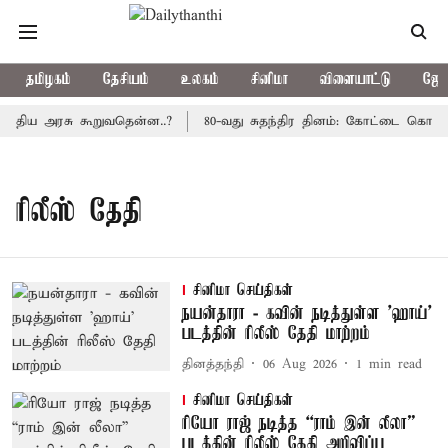
தமிழகம்
தேசியம்
உலகம்
சினிமா
விளையாட்டு
ஜோத
த்திய அரசு கூறுவதென்ன..?
80-வது சுதந்திர தினம்: கோட்டை கொத்தள
ரிலீஸ் தேதி
சினிமா செய்திகள்
நயன்தாரா - கவின் நடித்துள்ள 'ஹாய்'
படத்தின் ரிலீஸ் தேதி மாற்றம்
தினத்தந்தி
06 Aug 2026
1
min read
சினிமா செய்திகள்
ரியோ ராஜ் நடித்த “ராம் இன் லீலா”
படத்தின் ரிலீஸ் தேதி அறிவிப்பு