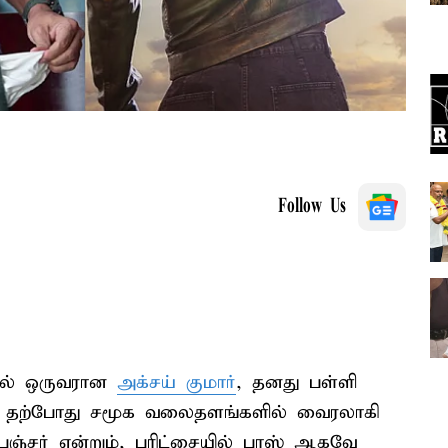
Follow Us
ளில் ஒருவரான
அக்சய் குமார்
, தனது பள்ளி
துகள் தற்போது சமூக வலைதளங்களில் வைரலாகி
பெஞ்சர் என்றும், பரிட்சையில் பாஸ் ஆகவே