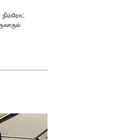
 நிம்ரோட்
ுவாகும்