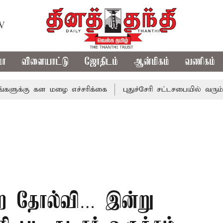
TV
மா
விளையாட்டு
ஜோதிடம்
ஆன்மிகம்
வணிகம்
ு கன மழை எச்சரிக்கை
புதுச்சேரி சட்டசபையில் வரும் 24ம் த
றை தோல்வி… இன்று