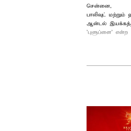
சென்னை,
பாலிவுட் மற்றும்
ஆன்டல் இயக்கத்த
'புளுப்ளை' என்ற 