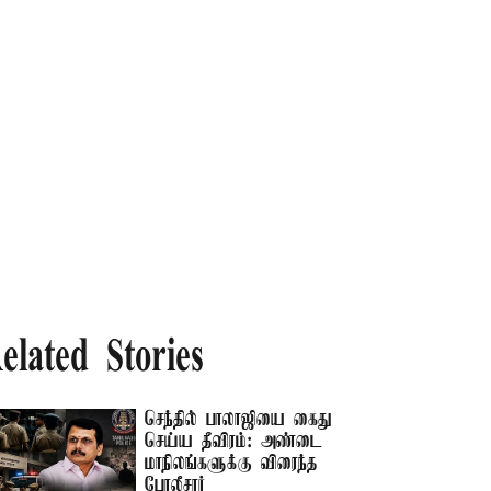
elated Stories
செந்தில் பாலாஜியை கைது
செய்ய தீவிரம்: அண்டை
மாநிலங்களுக்கு விரைந்த
போலீசார்