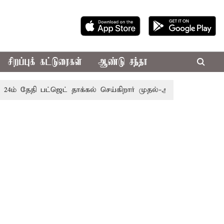
சிறப்புக் கட்டுரைகள்
ஆண்டு சந்தா
ேதி பட்ஜெட் தாக்கல் செய்கிறார் முதல்-அமைச்சர் ரங்கசாமி
எத