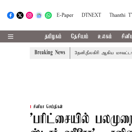
E-Paper
DTNEXT
Thanthi 
தமிழகம்
தேசியம்
உலகம்
சினி
Breaking News
்றார் சங்கீதா
கோவை, தேனி,நீலகிரி ஆகிய மாவட்டங்களுக்க
சினிமா செய்திகள்
’பரிட்சையில் பலமு