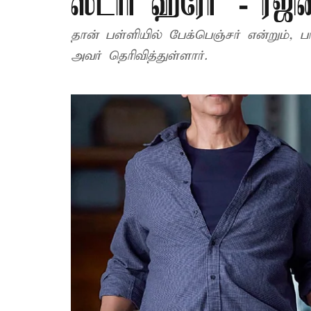
ஸ்டார் ஹீரோ’ - ரஜின
தான் பள்ளியில் பேக்‌பெஞ்சர் என்றும்,
அவர் தெரிவித்துள்ளார்.