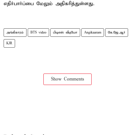
எதிர்பார்ப்பை மேலும் அதிகரித்துள்ளது.
அங்கீகாரம்
BTS video
பிடிஎஸ் வீடியோ
Angikaaram
கே.ஜே.ஆர்
KJR
Show Comments