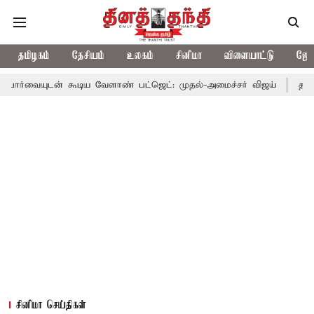
தமிழகம்
தேசியம்
உலகம்
சினிமா
விளையாட்டு
ஜோத
கூடிய வேளாண் பட்ஜெட்: முதல்-அமைச்சர் விஜய்
தமிழக அரசியலில்
சினிமா செய்திகள்