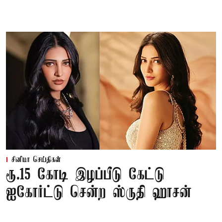
சினிமா செய்திகள்
ரூ.15 கோடி இழப்பீடு கேட்டு
ஐகோர்ட்டு சென்ற ஸ்ருதி ஹாசன்