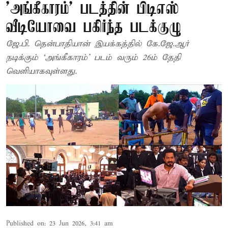
'அங்கீகாரம்' படத்தின் பிடிஎஸ்
வீடியோவை பகிர்ந்த படக்குழு
ஜே.பி. தென்பாதியான் இயக்கத்தில் கே.ஜே.ஆர்
நடிக்கும் ‘அங்கீகாரம்’ படம் வரும் 26ம் தேதி
வெளியாகவுள்ளது.
Published on
:
23 Jun 2026, 3:41 am