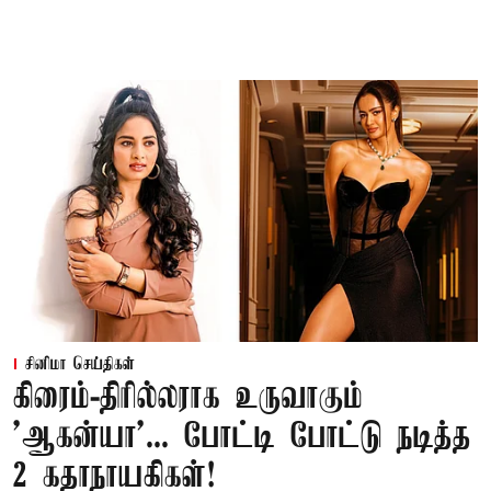
சினிமா செய்திகள்
கிரைம்-திரில்லராக உருவாகும்
'ஆகன்யா'... போட்டி போட்டு நடித்த
2 கதாநாயகிகள்!