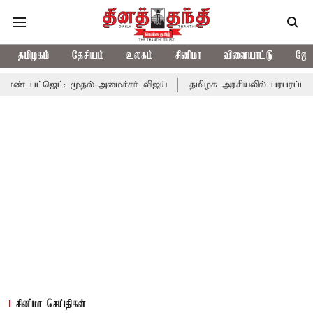
தமிழகம்
தேசியம்
உலகம்
சினிமா
விளையாட்டு
ஜோத
: முதல்-அமைச்சர் விஜய்
தமிழக அரசியலில் பரபரப்பு; அமைச்சர் ஆன
சினிமா செய்திகள்