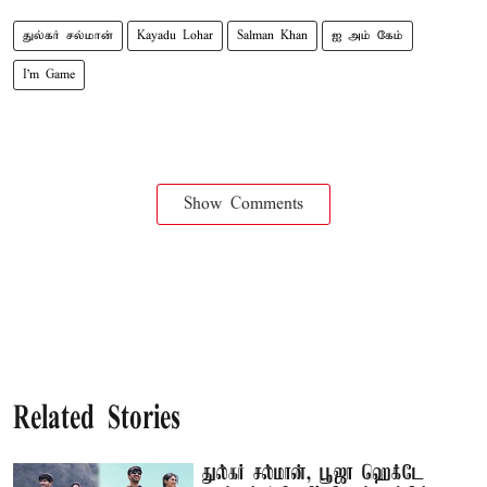
துல்கர் சல்மான்
Kayadu Lohar
Salman Khan
ஐ அம் கேம்
I'm Game
Show Comments
Related Stories
துல்கர் சல்மான், பூஜா ஹெக்டே