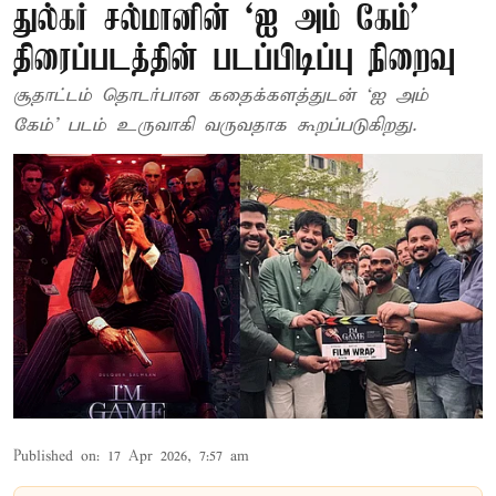
துல்கர் சல்மானின் `ஐ அம் கேம்'
திரைப்படத்தின் படப்பிடிப்பு நிறைவு
சூதாட்டம் தொடர்பான கதைக்களத்துடன் ‘ஐ அம்
கேம்’ படம் உருவாகி வருவதாக கூறப்படுகிறது.
Published on
:
17 Apr 2026, 7:57 am