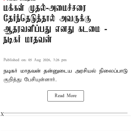
மக்கள் முதல்-அமைச்சரை
தேர்ந்தெடுத்தால் அவருக்கு
ஆதரவளிப்பது எனது கடமை -
நடிகர் மாதவன்
Published on
:
05 Aug 2026, 7:26 pm
நடிகர் மாதவன் தன்னுடைய அரசியல் நிலைப்பாடு
குறித்து பேசியுள்ளார்.
Read More
X