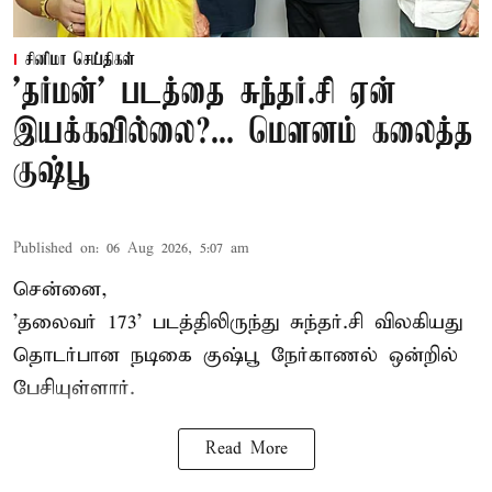
சினிமா செய்திகள்
'தர்மன்' படத்தை சுந்தர்.சி ஏன்
இயக்கவில்லை?... மௌனம் கலைத்த
குஷ்பூ
Published on
:
06 Aug 2026, 5:07 am
சென்னை,
'தலைவர் 173' படத்திலிருந்து சுந்தர்.சி விலகியது
தொடர்பான நடிகை குஷ்பூ நேர்காணல் ஒன்றில்
பேசியுள்ளார்.
Read More