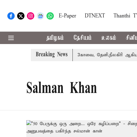
E-Paper
DTNEXT
Thanthi 
தமிழகம்
தேசியம்
உலகம்
சினி
Breaking News
்கை வாபஸ் பெற்றார் சங்கீதா
கோவை, தேனி,நீலகிரி ஆகிய மா
Salman Khan