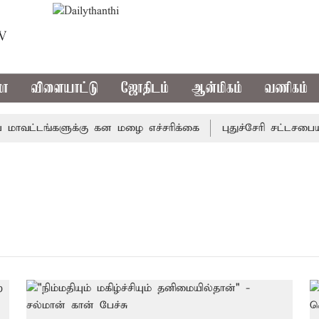
TV
மா
விளையாட்டு
ஜோதிடம்
ஆன்மிகம்
வணிகம்
வட்டங்களுக்கு கன மழை எச்சரிக்கை
புதுச்சேரி சட்டசபையில