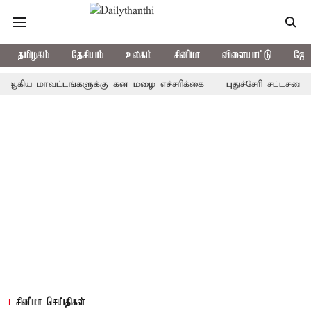
தமிழகம்
தேசியம்
உலகம்
சினிமா
விளையாட்டு
ஜோத
 மாவட்டங்களுக்கு கன மழை எச்சரிக்கை
புதுச்சேரி சட்டசபையில் வர
சினிமா செய்திகள்