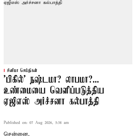
சினிமா செய்திகள்
'பிகில்' நஷ்டமா? லாபமா?...
உண்மையை வெளிப்படுத்திய
ஏஜிஎஸ் அர்ச்சனா கல்பாத்தி
Published on
:
07 Aug 2026, 5:38 am
சென்னை,