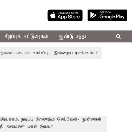
சிறப்புக் கட்டுரைகள்
ஆண்டு சந்தா
 படைக்க வாய்ப்பு... இன்றைய ராசிபலன் 08.08.2026
ரூ.100