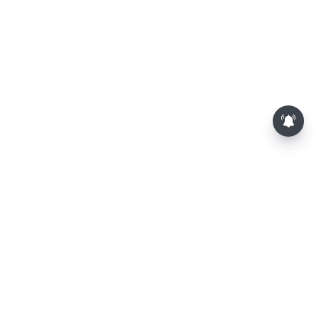
தொழிலில் சாதனை படைக்க
வாய்ப்பு... இன்றைய ராசிபலன்
08.08.2026