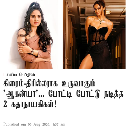
சினிமா செய்திகள்
கிரைம்-திரில்லராக உருவாகும்
'ஆகன்யா'... போட்டி போட்டு நடித்த
2 கதாநாயகிகள்!
Published on
:
06 Aug 2026, 1:37 am