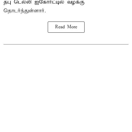
தபு டெல்லி ஐகோர்ட்டில் வழக்கு
தொடர்ந்துள்ளார்.
Read More