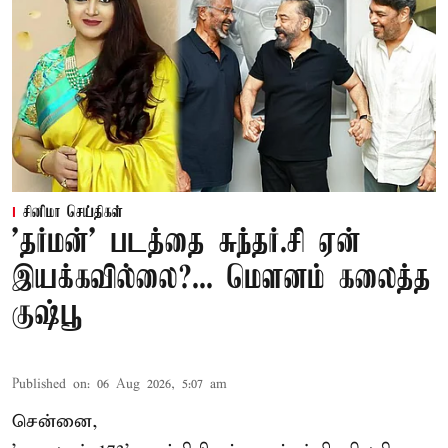
சினிமா செய்திகள்
'தர்மன்' படத்தை சுந்தர்.சி ஏன்
இயக்கவில்லை?... மௌனம் கலைத்த
குஷ்பூ
Published on
:
06 Aug 2026, 5:07 am
சென்னை,