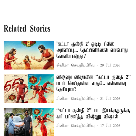
Related Stories
'கட்டா குஸ்தி 2' ஓடிடி ரிலீஸ்
அறிவிப்பு... நெட்பிளிக்ஸில் எப்போது
வெளியாகிறது?
சினிமா செய்திப்பிரிவு
29 Jul 2026
விஷ்ணு விஷாலின் “கட்டா குஸ்தி 2”
படம் செய்துள்ள வசூல்.. எவ்வளவு
தெரியுமா?
சினிமா செய்திப்பிரிவு
21 Jul 2026
“கட்டா குஸ்தி 2” பட இயக்குநருக்கு
கார் பரிசளித்த விஷ்ணு விஷால்
சினிமா செய்திப்பிரிவு
17 Jul 2026