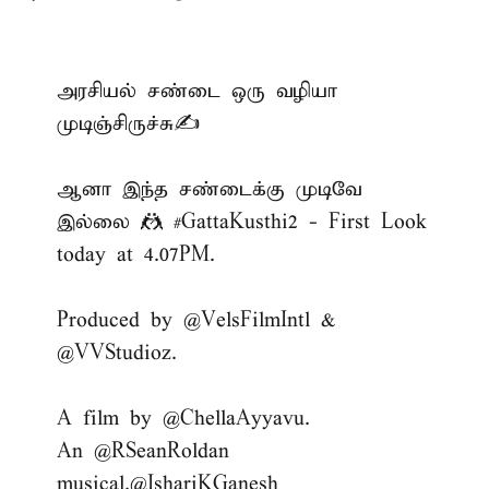
அரசியல் சண்டை ஒரு வழியா
முடிஞ்சிருச்சு✍️
ஆனா இந்த சண்டைக்கு முடிவே
இல்லை 🤼
#GattaKusthi2
- First Look
today at 4.07PM.
Produced by
@VelsFilmIntl
&
@VVStudioz
.
A film by
@ChellaAyyavu
.
An
@RSeanRoldan
musical.
@IshariKGanesh