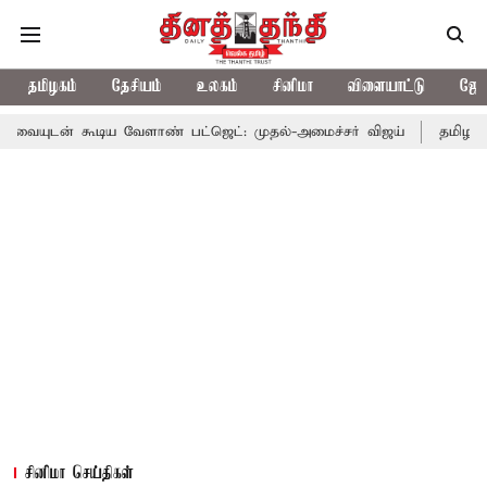
தமிழகம்
தேசியம்
உலகம்
சினிமா
விளையாட்டு
ஜோத
ிய வேளாண் பட்ஜெட்: முதல்-அமைச்சர் விஜய்
தமிழக அரசியலில் பர
சினிமா செய்திகள்