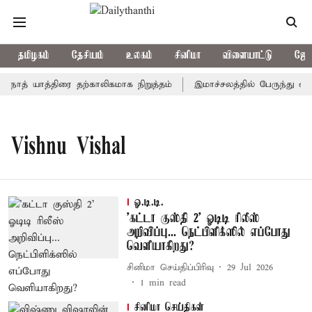
தமிழகம்
தேசியம்
உலகம்
சினிமா
விளையாட்டு
ஜோத
்நாத் யாத்திரை தற்காலிகமாக நிறுத்தம்
இமாச்சலத்தில் பேருந்து விபத
Vishnu Vishal
ஓ.டி.டி.
'கட்டா குஸ்தி 2' ஓடிடி ரிலீஸ்
அறிவிப்பு... நெட்பிளிக்ஸில் எப்போது
வெளியாகிறது?
சினிமா செய்திப்பிரிவு
29 Jul 2026
1
min read
சினிமா செய்திகள்