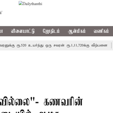
TV
மா
விளையாட்டு
ஜோதிடம்
ஆன்மிகம்
வணிகம்
 ரூ.520 உயர்ந்து ஒரு சவரன் ரூ.1,11,720க்கு விற்பனை
தி
கவில்லை"- கணவரின்