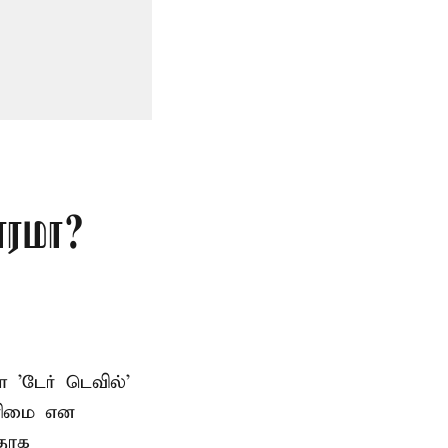
ாரமா?
ள 'டேர் டெவில்'
உரிமை என
பதாக