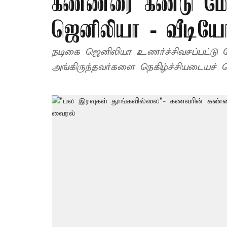
கண்ணீரை கண்டு ம
ஜெனிலியா - வீடிய
நடிகை ஜெனிலியா உணர்ச்சிவசப்பட்டு 
அங்கிருந்தவர்களை நெகிழ்ச்சியடையச் ச