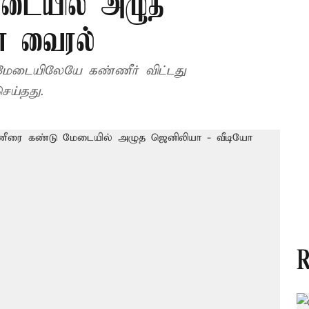
ேடையில் அழுத
ோ வைரல்
மேடையிலேயே கண்ணீர் விட்டது
ெய்தது.
R