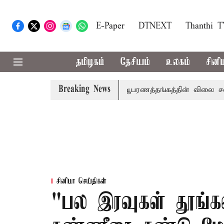
E-Paper
DTNEXT
Thanthi 
தமிழகம்
தேசியம்
உலகம்
சினி
Breaking News
ுறக்கணிப்பு
சென்னையில் ஆபரணத்தங்கத்தின் விலை சவரனுக்கு
சினிமா செய்திகள்
"பல இரவுகள் தூங்