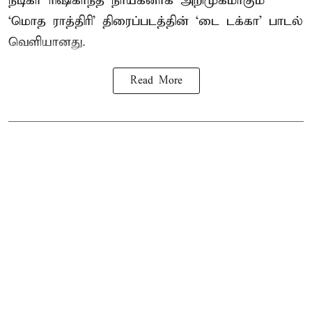
நடிகர் ரிஷிகாந்த் நாயகனாக அறிமுகமாகும்
‘மொத ராத்திரி’ திரைப்படத்தின் ‘டை டக்கா’ பாடல்
வெளியானது.
Read More