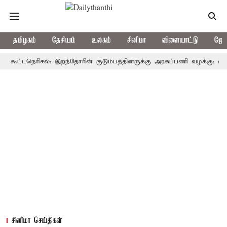
தமிழகம்
தேசியம்
உலகம்
சினிமா
விளையாட்டு
ஜோத
்டநெரிசல்: இறந்தோரின் குடும்பத்தினருக்கு அரசுப்பணி வழக்கு; வரும் 14ம்
சினிமா செய்திகள்