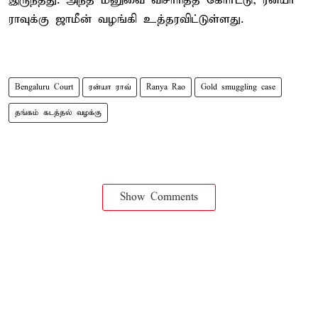
இருந்தது. அந்த மனுவை விசாரித்த கோர்ட்டு, ரன்யா
ராவுக்கு ஜாமீன் வழங்கி உத்தரவிட்டுள்ளது.
Bengaluru Court
ரன்யா ராவ்
Ranya Rao
Gold smuggling case
தங்கம் கடத்தல் வழக்கு
Show Comments