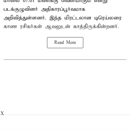
மாலை 07.01 மணிக்கு வெளியாகும் என்று
படக்குழுவினர் அதிகாரப்பூர்வமாக
அறிவித்துள்ளனர். இந்த மிரட்டலான டிரெய்லரை
காண ரசிகர்கள் ஆவலுடன் காத்திருக்கின்றனர்.
Read More
X