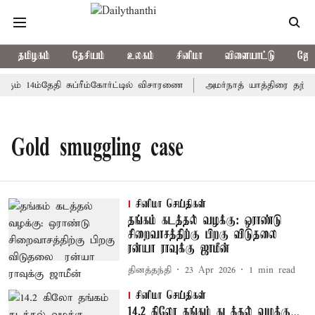
தமிழகம்
தேசியம்
உலகம்
சினிமா
விளையாட்டு
ஜோத
ும் 14ம்தேதி சுப்ரீம்கோர்ட்டில் விசாரணை
அமர்நாத் யாத்திரை தற்கால
Gold smuggling case
சினிமா செய்திகள்
தங்கம் கடத்தல் வழக்கு: ஒராண்டு
சிறைவாசத்திற்கு பிறகு விடுதலை –
ரன்யா ராவுக்கு ஜாமீன்
தினத்தந்தி
23 Apr 2026
1
min read
சினிமா செய்திகள்
14.2 கிலோ தங்கம் கடத்தல் வழக்கு…