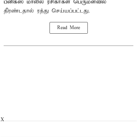
பீனிக்ஸ் மாலில் ரசிகர்கள் பெருமளவில்
திரண்டதால் ரத்து செய்யப்பட்டது.
Read More
X