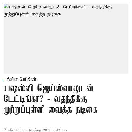
சினிமா செய்திகள்
யஷஸ்வி ஜெய்ஸ்வாலுடன்
டேட்டிங்கா? - வதந்திக்கு
முற்றுப்புள்ளி வைத்த நடிகை
Published on
:
10 Aug 2026, 5:47 am