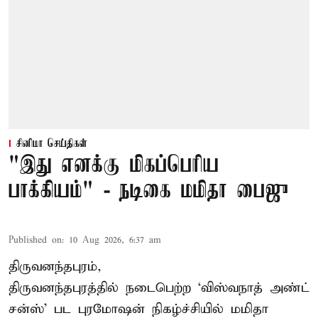
சினிமா செய்திகள்
"இது எனக்கு மிகப்பெரிய
பாக்கியம்" - நடிகை மமிதா பைஜு
Published on
:
10 Aug 2026, 6:37 am
திருவனந்தபுரம்,
திருவனந்தபுரத்தில் நடைபெற்ற ‘விஸ்வநாத் அண்ட்
சன்ஸ்’ பட புரமோஷன் நிகழ்ச்சியில் மமிதா