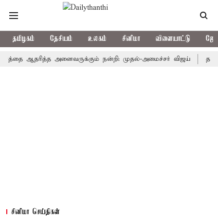
தமிழகம்
தேசியம்
உலகம்
சினிமா
விளையாட்டு
ஜோத
்தை ஆதரித்த அனைவருக்கும் நன்றி: முதல்-அமைச்சர் விஜய்
தமிழ்த்தாய்
சினிமா செய்திகள்