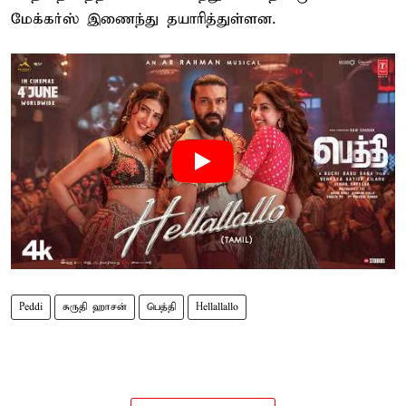
மேக்கர்ஸ் இணைந்து தயாரித்துள்ளன.
Peddi
சுருதி ஹாசன்
பெத்தி
Hellallallo