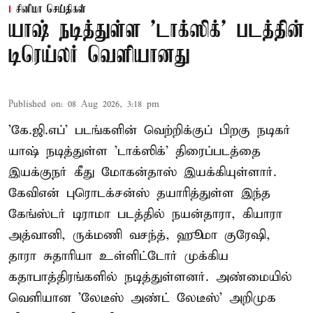
சினிமா செய்திகள்
யாஷ் நடித்துள்ள 'டாக்‌ஸிக்' படத்தின்
டிரெய்லர் வெளியானது
Published on
:
08 Aug 2026, 3:18 pm
'கே.ஜி.எப்' படங்களின் வெற்றிக்குப் பிறகு நடிகர்
யாஷ் நடித்துள்ள 'டாக்ஸிக்' திரைப்படத்தை
இயக்குநர் கீது மோகன்தாஸ் இயக்கியுள்ளார்.
கேவிஎன் புரொடக்சன்ஸ் தயாரித்துள்ள இந்த
கேங்ஸ்டர் டிராமா படத்தில் நயன்தாரா, கியாரா
அத்வானி, ருக்மணி வசந்த், ஹூமா குரேஷி,
தாரா சுதாரியா உள்ளிட்டோர் முக்கிய
கதாபாத்திரங்களில் நடித்துள்ளனர். அண்மையில்
வெளியான 'லேடீஸ் அண்ட் லேடீஸ்' அறிமுக