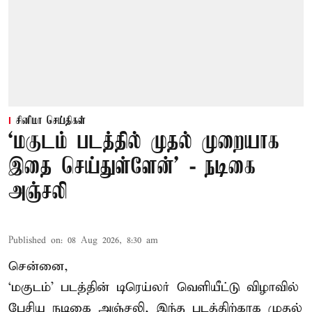
சினிமா செய்திகள்
‘மகுடம் படத்தில் முதல் முறையாக
இதை செய்துள்ளேன்’ - நடிகை
அஞ்சலி
Published on
:
08 Aug 2026, 8:30 am
சென்னை,
‘மகுடம்’ படத்தின் டிரெய்லர் வெளியீட்டு விழாவில்
பேசிய நடிகை அஞ்சலி, இந்த படத்திற்காக முதல்