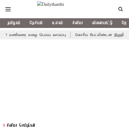
தமிழகம்
தேசியம்
உலகம்
சினிமா
விளையாட்டு
ஜோத
மணிவரை மழை பெய்ய வாய்ப்பு
கொரிய பேட்மிண்டன் இறுதி போட்டி; இ
சினிமா செய்திகள்