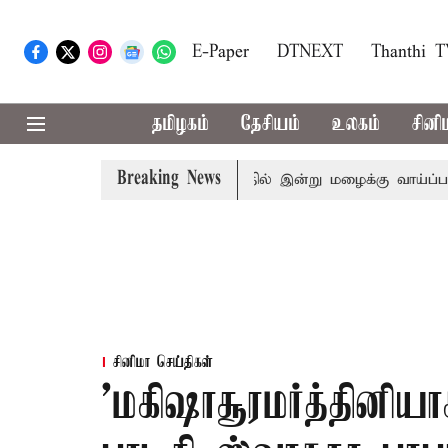
E-Paper
DTNEXT
Thanthi 
தமிழகம்
தேசியம்
உலகம்
சினி
Breaking News
யில் உயிரிழப்பு
தமிழகத்தில் இன்று மழைக்கு வாய்ப்பா..
சினிமா செய்திகள்
’மகிஷாசூரமர்த்தினிய