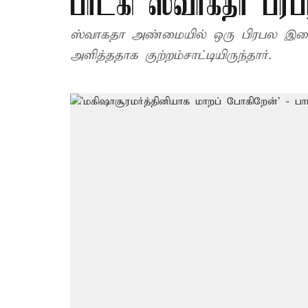
பாடகி ஸ்வாகதா பரபர
ஸ்வாகதா அண்மையில் ஒரு பிரபல இச
அளித்ததாக குற்றம்சாட்டியிருந்தார்.