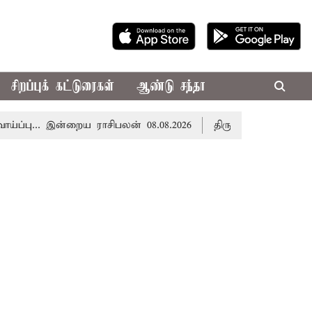
சிறப்புக் கட்டுரைகள்
ஆண்டு சந்தா
... இன்றைய ராசிபலன் 08.08.2026
திருவண்ணாமலை கோவிலுக்க