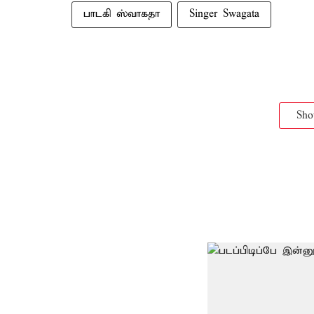
பாடகி ஸ்வாகதா
Singer Swagata
Sh