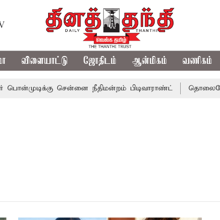
TV
மா
விளையாட்டு
ஜோதிடம்
ஆன்மிகம்
வணிகம்
ொன்முடிக்கு சென்னை நீதிமன்றம் பிடிவாராண்ட்
தொலைநோக்கு