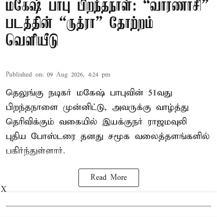
மகேஷ் பாபு பிறந்தநாள்: “வாரணாசி”
படத்தின் “ருத்ரா” தோற்றம்
வெளியீடு
Published on
:
09 Aug 2026, 4:24 pm
தெலுங்கு நடிகர் மகேஷ் பாபுவின் 51வது
பிறந்தநாளை முன்னிட்டு, அவருக்கு வாழ்த்து
தெரிவிக்கும் வகையில் இயக்குநர் ராஜமவுலி
புதிய போஸ்டரை தனது சமூக வலைத்தளங்களில்
பகிர்ந்துள்ளார்.
Read More
X