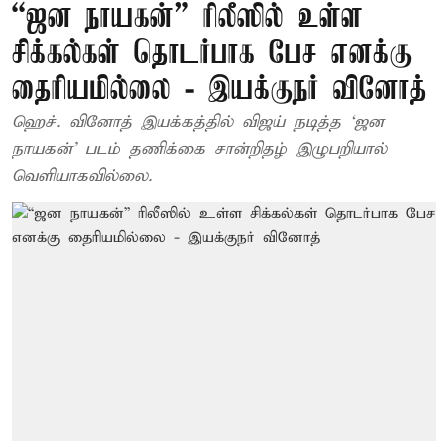
“ஜன நாயகன்” ரிலீஸில் உள்ள
சிக்கல்கள் தொடர்பாக பேச எனக்கு
தைரியமில்லை - இயக்குநர் வினோத்
ஹெச். வினோத் இயக்கத்தில் விஜய் நடித்த ‘ஜன
நாயகன்’ படம் தணிக்கை சான்றிதழ் இழுபறியால்
வெளியாகவில்லை.