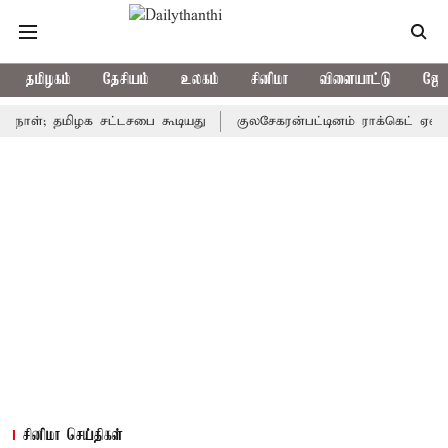
தமிழகம்
தேசியம்
உலகம்
சினிமா
விளையாட்டு
ஜோத
; தமிழக சட்டசபை கூடியது
குலசேகரன்பட்டினம் ராக்கெட் ஏவுதளம் தன
சினிமா செய்திகள்