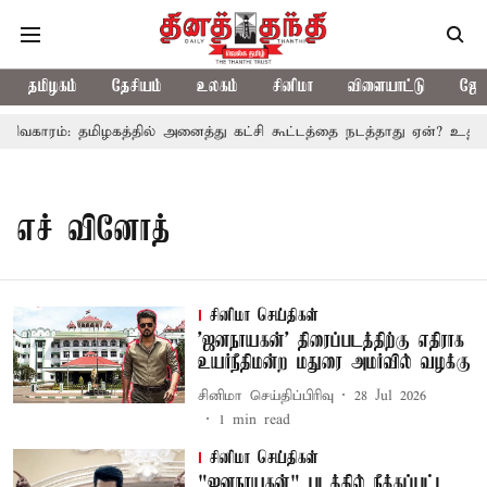
தமிழகம்
தேசியம்
உலகம்
சினிமா
விளையாட்டு
ஜோத
விவகாரம்: தமிழகத்தில் அனைத்து கட்சி கூட்டத்தை நடத்தாது ஏன்? உதயநி
எச் வினோத்
சினிமா செய்திகள்
'ஜனநாயகன்' திரைப்படத்திற்கு எதிராக
உயர்நீதிமன்ற மதுரை அமர்வில் வழக்கு
சினிமா செய்திப்பிரிவு
28 Jul 2026
1
min read
சினிமா செய்திகள்
"ஜனநாயகன்" படத்தில் நீக்கப்பட்ட