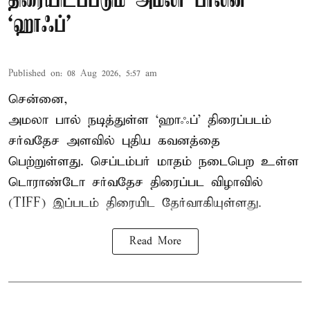
திரையிடப்படும் அமலா பாலின்
‘ஹாஃப்’
Published on
:
08 Aug 2026, 5:57 am
சென்னை,
அமலா பால் நடித்துள்ள ‘ஹாஃப்’ திரைப்படம்
சர்வதேச அளவில் புதிய கவனத்தை
பெற்றுள்ளது. செப்டம்பர் மாதம் நடைபெற உள்ள
டொராண்டோ சர்வதேச திரைப்பட விழாவில்
(TIFF) இப்படம் திரையிட தேர்வாகியுள்ளது.
Read More