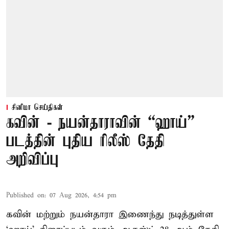
சினிமா செய்திகள்
கவின் - நயன்தாராவின் “ஹாய்”
படத்தின் புதிய ரிலீஸ் தேதி
அறிவிப்பு
Published on
:
07 Aug 2026, 4:54 pm
கவின் மற்றும் நயன்தாரா இணைந்து நடித்துள்ள