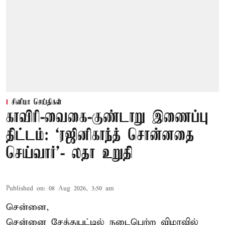
சினிமா செய்திகள்
காவிரி-வைகை-குண்டாறு இணைப்பு
திட்டம்: ‘ரஜினிகாந்த் சொன்னதை
செய்வார்’- லதா உறுதி
Published on
:
08 Aug 2026, 3:50 am
சென்னை,
சென்னை சேத்துபட்டில் நடைபெற்ற விழாவில்