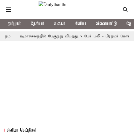
தமிழகம்
தேசியம்
உலகம்
சினிமா
விளையாட்டு
ஜோத
இமாச்சலத்தில் பேருந்து விபத்து; 7 பேர் பலி - பிரதமர் மோடி இரங்கல்
சினிமா செய்திகள்