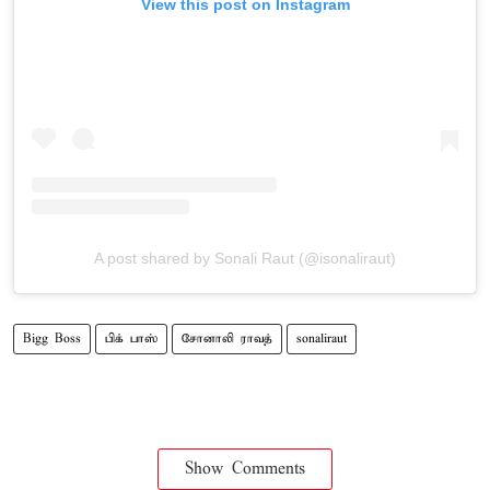
View this post on Instagram
A post shared by Sonali Raut (@isonaliraut)
Bigg Boss
பிக் பாஸ்
சோனாலி ராவத்
sonaliraut
Show Comments