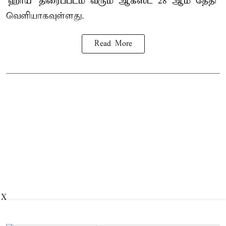
‘ஹாய்’ திரைப்படம் வரும் ஆகஸ்ட் 28 ஆம் தேதி
வெளியாகவுள்ளது.
Read More
X