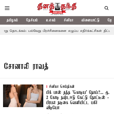
தமிழகம்
தேசியம்
உலகம்
சினிமா
விளையாட்டு
ஜோத
று தொடக்கம்: பல்வேறு பிரச்சினைகளை எழுப்ப எதிர்க்கட்சிகள் திட்டம்
சோனாலி ராவத்
சினிமா செய்திகள்
பிக் பாஸ் தந்த 'கொடிய' நோய்?... ரூ.
2 கோடி நஷ்டஈடு கேட்டு நோட்டீஸ் -
பிரபல நடிகை வெளியிட்ட பகீர்
வீடியோ