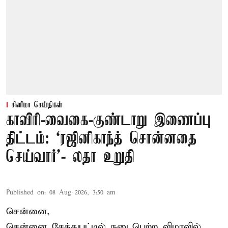
சினிமா செய்திகள்
காவிரி-வைகை-குண்டாறு இணைப்பு
திட்டம்: ‘ரஜினிகாந்த் சொன்னதை
செய்வார்’- லதா உறுதி
Published on
:
08 Aug 2026, 3:50 am
சென்னை,
சென்னை சேத்துபட்டில் நடைபெற்ற விழாவில்