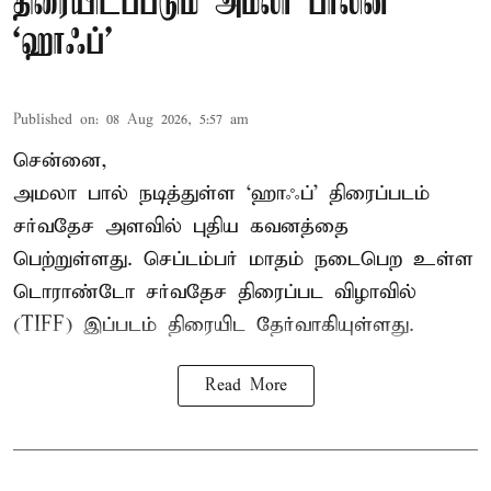
திரையிடப்படும் அமலா பாலின்
‘ஹாஃப்’
Published on
:
08 Aug 2026, 5:57 am
சென்னை,
அமலா பால் நடித்துள்ள ‘ஹாஃப்’ திரைப்படம்
சர்வதேச அளவில் புதிய கவனத்தை
பெற்றுள்ளது. செப்டம்பர் மாதம் நடைபெற உள்ள
டொராண்டோ சர்வதேச திரைப்பட விழாவில்
(TIFF) இப்படம் திரையிட தேர்வாகியுள்ளது.
Read More