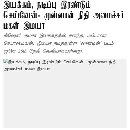
இயக்கம், நடிப்பு இரண்டும்
செய்வேன்- முன்னாள் நிதி அமைச்சர்
மகள் இமயா
கிஷோர் குமார் இயக்கத்தில் சனந்த், மடோனா
செபாஸ்டியன், இமயா நடித்துள்ள ‘ஹார்டின்’ படம்
ஜூன் 26ம் தேதி வெளியாகவுள்ளது.