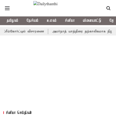
தமிழகம்
தேசியம்
உலகம்
சினிமா
விளையாட்டு
ஜோத
ம்கோர்ட்டில் விசாரணை
அமர்நாத் யாத்திரை தற்காலிகமாக நிறுத்தம்
சினிமா செய்திகள்