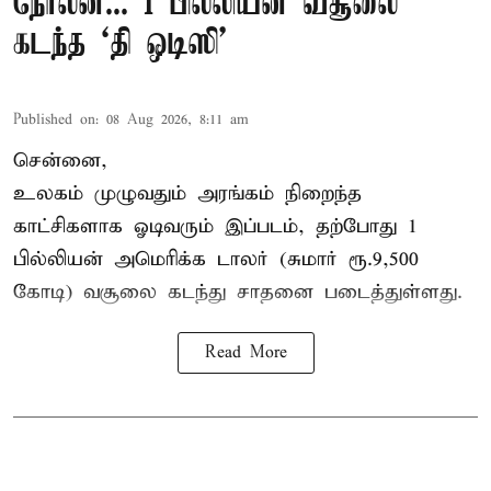
நோலன்... 1 பில்லியன் வசூலை
கடந்த ‘தி ஒடிஸி’
Published on
:
08 Aug 2026, 8:11 am
சென்னை,
உலகம் முழுவதும் அரங்கம் நிறைந்த
காட்சிகளாக ஓடிவரும் இப்படம், தற்போது 1
பில்லியன் அமெரிக்க டாலர் (சுமார் ரூ.9,500
கோடி) வசூலை கடந்து சாதனை படைத்துள்ளது.
Read More