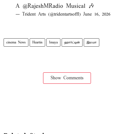
A
@RajeshMRadio
Musical 🎶
— Trident Arts (@tridentartsoffl)
June 16, 2026
cinema News
Heartin
Imaya
ஹார்ட்டின்
இமயா
Show Comments