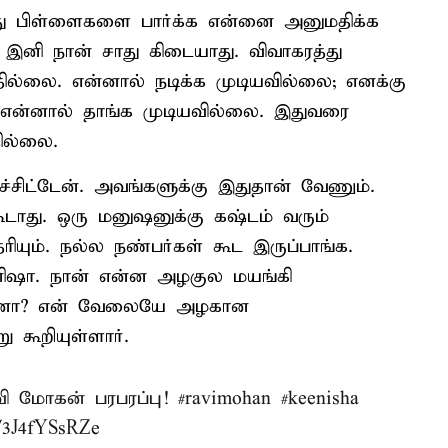
னது பிள்ளைகளை பார்க்க என்னை அனுமதிக்க
. இனி நான் சாது கிடையாது. விவாகரத்து
தில்லை. என்னால் நடிக்க முடியவில்லை; எனக்கு
ன்னால் தாங்க முடியவில்லை. இதுவரை
ில்லை.
்சிட்டேன். அவங்களுக்கு இதுதான் வேணும்.
டாது. ஒரு மனுஷனுக்கு கஷ்டம் வரும்
யும். நல்ல நண்பர்கள் கூட இருப்பாங்க.
ிஷா. நான் என்ன அழகுல மயங்கி
ோயினா? என் வேலையே அழகான
கூறியுள்ளார்.
ரவி மோகன் பரபரப்பு!
#ravimohan
#keenisha
m/3J4fYSsRZe