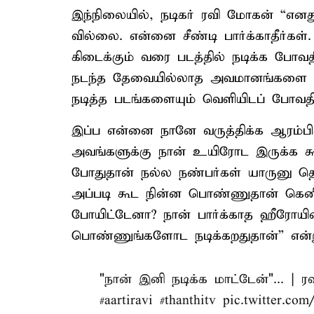
இந்நிலையில், நடிகர் ரவி மோகன் “எ
வில்லை. என்னை சீண்டி பார்க்காதீர்கள்
கிடைக்கும் வரை படத்தில் நடிக்க போவ
நடந்த தேவையில்லாத அவமானங்களை எ
நடித்த படங்களையும் வெளியிடப் போவத
இப்ப என்னை நானே வருத்திக்க ஆரம்பிச
அவங்களுக்கு நான் உயிரோட இருக்க கூ
போதுதான் நல்ல நண்பர்கள் யாருனு தெரி
அப்படி கூட நின்ன பொண்ணுதான் கென
போயிட்டேனா? நான் பார்க்காத ஹீர
பொண்ணுங்களோட நடிக்கறதுதான்” என்று 
"நான் இனி நடிக்க மாட்டேன்"... | 
#aartiravi
#thanthitv
pic.twitter.co