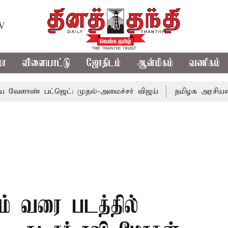
TV
மா
விளையாட்டு
ஜோதிடம்
ஆன்மிகம்
வணிகம்
ளாண் பட்ஜெட்: முதல்-அமைச்சர் விஜய்
தமிழக அரசியலில் 
ம் வரை படத்தில்