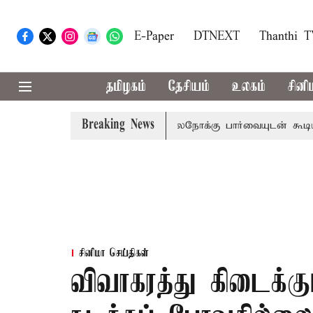
E-Paper
DTNEXT
Thanthi 
தமிழகம்
தேசியம்
உலகம்
சினி
Breaking News
ிமன்றம் பிடிவாராண்ட்
தொலைநோக்கு பார்வையுடன் கூடிய வே
சினிமா செய்திகள்
விவாகரத்து கிடைக்கு