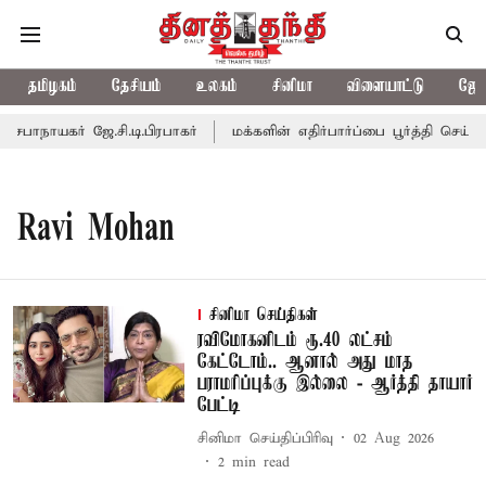
தமிழகம்
தேசியம்
உலகம்
சினிமா
விளையாட்டு
ஜோத
ாநாயகர் ஜே.சி.டி.பிரபாகர்
மக்களின் எதிர்பார்ப்பை பூர்த்தி செய்யா
Ravi Mohan
சினிமா செய்திகள்
ரவிமோகனிடம் ரூ.40 லட்சம்
கேட்டோம்.. ஆனால் அது மாத
பராமரிப்புக்கு இல்லை - ஆர்த்தி தாயார்
பேட்டி
சினிமா செய்திப்பிரிவு
02 Aug 2026
2
min read