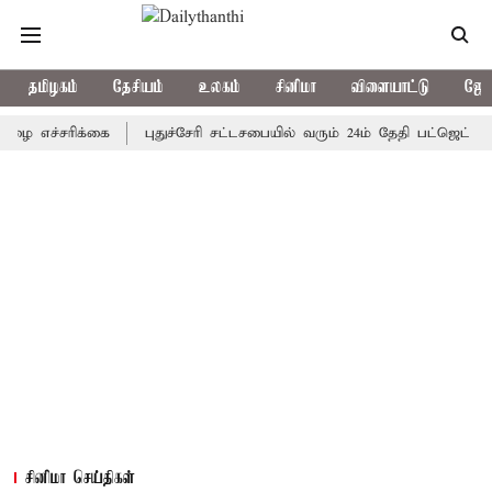
தமிழகம்
தேசியம்
உலகம்
சினிமா
விளையாட்டு
ஜோத
்சரிக்கை
புதுச்சேரி சட்டசபையில் வரும் 24ம் தேதி பட்ஜெட் தாக்கல் 
சினிமா செய்திகள்