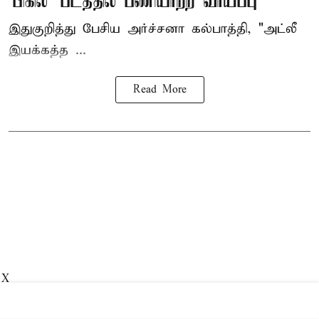
'பிகில்' படத்தில் பணியாற்ற வாய்ப்பு
இதுகுறித்து பேசிய அர்ச்சனா கல்பாத்தி, "அட்லீ
இயக்கத்த ...
Read More
X