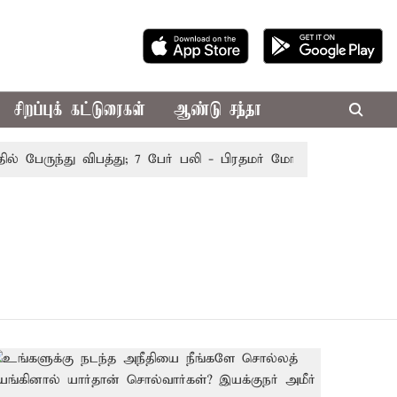
சிறப்புக் கட்டுரைகள்
ஆண்டு சந்தா
 பேருந்து விபத்து; 7 பேர் பலி - பிரதமர் மோடி இரங்கல்
தொக