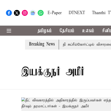
E-Paper
DTNEXT
Thanthi 
தமிழகம்
தேசியம்
உலகம்
சினி
Breaking News
 அரசுப்பணி வழக்கு; வரும் 14ம்தேதி சுப்ரீம்கோர்ட்டில் விசாரணை
இயக்குநர் அமீர்