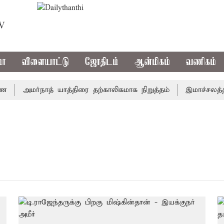
TV
மா
விளையாட்டு
ஜோதிடம்
ஆன்மிகம்
வணிகம்
அமர்நாத் யாத்திரை தற்காலிகமாக நிறுத்தம்
இமாச்சலத்தில்