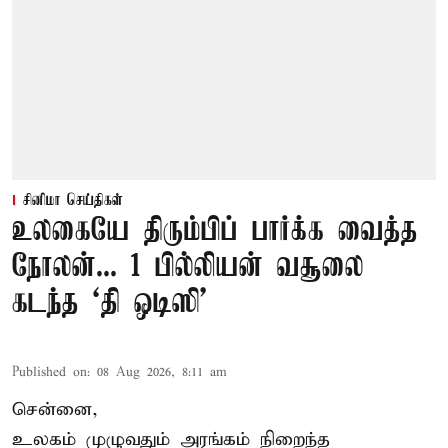
சினிமா செய்திகள்
உலகையே திரும்பிப் பார்க்க வைத்த
நோலன்... 1 பில்லியன் வசூலை
கடந்த ‘தி ஒடிஸி’
Published on
:
08 Aug 2026, 8:11 am
சென்னை,
உலகம் முழுவதும் அரங்கம் நிறைந்த