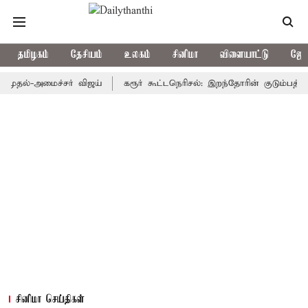
தமிழகம்
தேசியம்
உலகம்
சினிமா
விளையாட்டு
ஜோத
்-அமைச்சர் விஜய்
கரூர் கூட்டநெரிசல்: இறந்தோரின் குடும்பத்தினருக்
சினிமா செய்திகள்