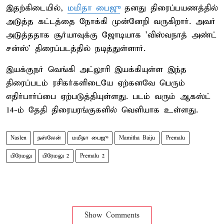
இதற்கிடையில்,
மமிதா பைஜு
தனது திரைப்பயணத்தில்
அடுத்த கட்டத்தை நோக்கி முன்னேறி வருகிறார். அவர்
அடுத்ததாக சூர்யாவுக்கு ஜோடியாக 'விஸ்வநாத் அண்ட்
சன்ஸ்' திரைப்படத்தில் நடித்துள்ளார்.
இயக்குநர் வெங்கி அட்லூரி இயக்கியுள்ள இந்த
திரைப்படம் ரசிகர்களிடையே ஏற்கனவே பெரும்
எதிர்பார்ப்பை ஏற்படுத்தியுள்ளது. படம் வரும் ஆகஸ்ட்
14-ம் தேதி திரையரங்குகளில் வெளியாக உள்ளது.
Naslen
நஸ்லேன்
மமிதா பைஜு
Mamitha Baiju
Premalu
பிரேமலு
பிரேமலு 2
Premalu 2
Show Comments