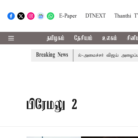
E-Paper
DTNEXT
Thanthi 
தமிழகம்
தேசியம்
உலகம்
சினி
Breaking News
எம்.பி.க்கள் கூட்டத்துக்கு முதல்-அமைச்சர் விஜய் அழைப்பு
பிரேமலு 2