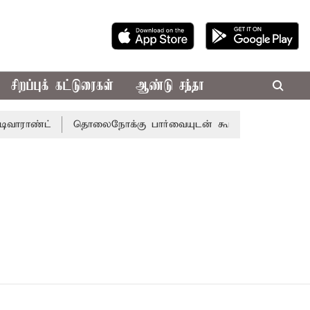
சிறப்புக் கட்டுரைகள்
ஆண்டு சந்தா
ராண்ட்
தொலைநோக்கு பார்வையுடன் கூடிய வேளாண் பட்ஜெட்