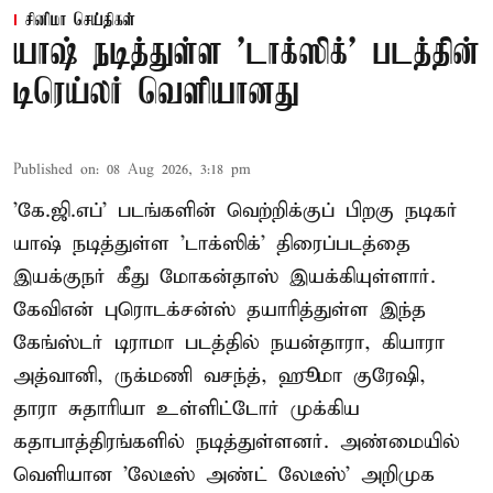
சினிமா செய்திகள்
யாஷ் நடித்துள்ள 'டாக்‌ஸிக்' படத்தின்
டிரெய்லர் வெளியானது
Published on
:
08 Aug 2026, 3:18 pm
'கே.ஜி.எப்' படங்களின் வெற்றிக்குப் பிறகு நடிகர்
யாஷ் நடித்துள்ள 'டாக்ஸிக்' திரைப்படத்தை
இயக்குநர் கீது மோகன்தாஸ் இயக்கியுள்ளார்.
கேவிஎன் புரொடக்சன்ஸ் தயாரித்துள்ள இந்த
கேங்ஸ்டர் டிராமா படத்தில் நயன்தாரா, கியாரா
அத்வானி, ருக்மணி வசந்த், ஹூமா குரேஷி,
தாரா சுதாரியா உள்ளிட்டோர் முக்கிய
கதாபாத்திரங்களில் நடித்துள்ளனர். அண்மையில்
வெளியான 'லேடீஸ் அண்ட் லேடீஸ்' அறிமுக