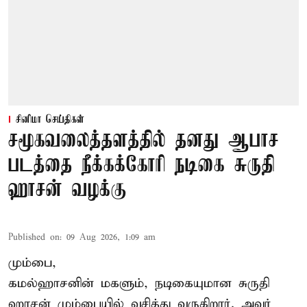
சினிமா செய்திகள்
சமூகவலைத்தளத்தில் தனது ஆபாச
படத்தை நீக்கக்கோரி நடிகை சுருதி
ஹாசன் வழக்கு
Published on
:
09 Aug 2026, 1:09 am
மும்பை,
கமல்ஹாசனின் மகளும், நடிகையுமான
சுருதி
ஹாசன்
மும்பையில் வசித்து வருகிறார். அவர்