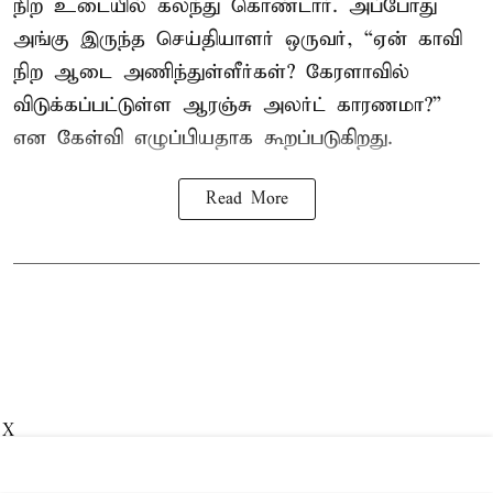
நிற உடையில் கலந்து கொண்டார். அப்போது
அங்கு இருந்த செய்தியாளர் ஒருவர், “ஏன் காவி
நிற ஆடை அணிந்துள்ளீர்கள்? கேரளாவில்
விடுக்கப்பட்டுள்ள ஆரஞ்சு அலர்ட் காரணமா?”
என கேள்வி எழுப்பியதாக கூறப்படுகிறது.
Read More
X