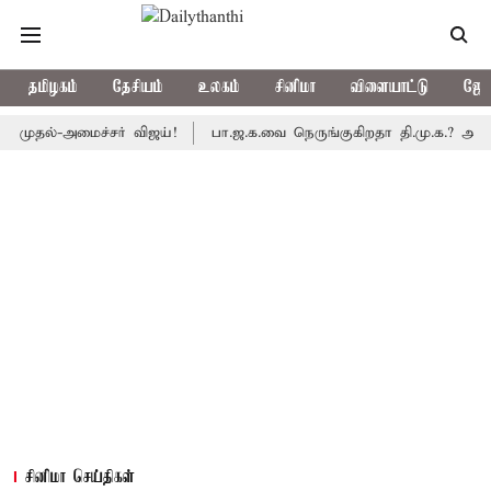
தமிழகம்
தேசியம்
உலகம்
சினிமா
விளையாட்டு
ஜோத
ல்-அமைச்சர் விஜய்!
பா.ஜ.க.வை நெருங்குகிறதா தி.மு.க.? அனைத்துக்
சினிமா செய்திகள்