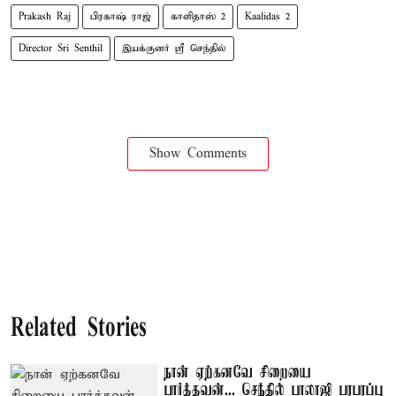
Prakash Raj
பிரகாஷ் ராஜ்
காளிதாஸ் 2
Kaalidas 2
Director Sri Senthil
இயக்குனர் ஸ்ரீ செந்தில்
Show Comments
Related Stories
நான் ஏற்கனவே சிறையை
பார்த்தவன்... செந்தில் பாலாஜி பரபரப்பு