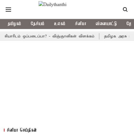
தமிழகம்
தேசியம்
உலகம்
சினிமா
விளையாட்டு
ஜோத
ரிடம் ஒப்படைப்பா? - விஞ்ஞானிகள் விளக்கம்
தமிழக அரசு பஸ்கள் இன்
சினிமா செய்திகள்