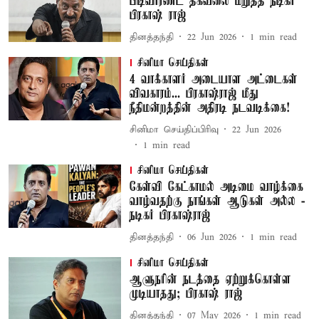
பிடிவாரண்ட் தகவலை மறுத்த நடிகர்
பிரகாஷ் ராஜ்
தினத்தந்தி
22 Jun 2026
1
min read
சினிமா செய்திகள்
4 வாக்காளர் அடையாள அட்டைகள்
விவகாரம்... பிரகாஷ்ராஜ் மீது
நீதிமன்றத்தின் அதிரடி நடவடிக்கை!
சினிமா செய்திப்பிரிவு
22 Jun 2026
1
min read
சினிமா செய்திகள்
கேள்வி கேட்காமல் அடிமை வாழ்க்கை
வாழ்வதற்கு நாங்கள் ஆடுகள் அல்ல -
நடிகர் பிரகாஷ்ராஜ்
தினத்தந்தி
06 Jun 2026
1
min read
சினிமா செய்திகள்
ஆளுநரின் நடத்தை ஏற்றுக்கொள்ள
முடியாதது; பிரகாஷ் ராஜ்
தினத்தந்தி
07 May 2026
1
min read