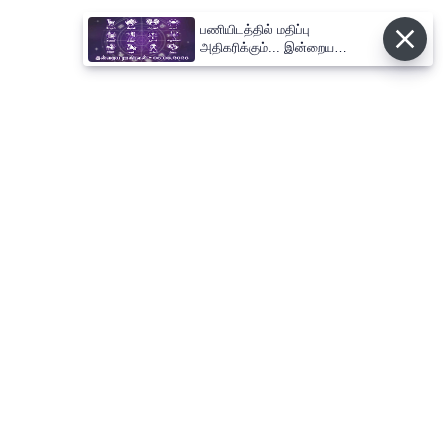
பணியிடத்தில் மதிப்பு
அதிகரிக்கும்... இன்றைய
ராசிபலன் 06.08.2026
⌄
செய்திகள்