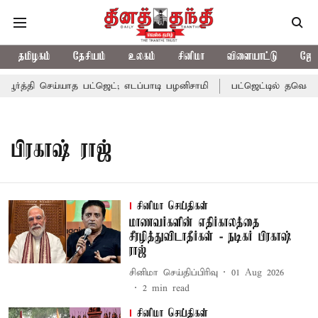
தமிழகம்
தேசியம்
உலகம்
சினிமா
விளையாட்டு
ஜோத
பூர்த்தி செய்யாத பட்ஜெட்; எடப்பாடி பழனிசாமி
பட்ஜெட்டில் தவெக அர
பிரகாஷ் ராஜ்
சினிமா செய்திகள்
மாணவர்களின் எதிர்காலத்தை
சீரழித்துவிடாதீர்கள் - நடிகர் பிரகாஷ்
ராஜ்
சினிமா செய்திப்பிரிவு
01 Aug 2026
2
min read
சினிமா செய்திகள்