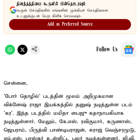
தினத்தந்தியை கூகுளில் பின்தொடரவும்
கூகுள் செய்திகளில் எங்களின் முக்கியச் செய்திகளை
உடனுக்குடன் பெற கிளிக் செய்யவும்.
Add as Preferred Source
Follow Us
சென்னை,
'போர் தொழில்' படத்தின் மூலம் அறிமுகமான
விக்னேஷ் ராஜா இயக்கத்தில் தனுஷ் நடித்துள்ள படம்
'கர'. இந்த படத்தில் மமிதா பைஜு கதாநாயகியாக
நடித்துள்ளார். மேலும், கே.எஸ். ரவிகுமார், கருணாஸ்,
ஜெயராம், பிருத்வி பாண்டியராஜன், சுராஜ் வெஞ்சரமூடு,
எம்.எஸ். பாஸ்கர் உள்ளிட்ட பலர் நடித்துள்ளனர். ஜி.வி.