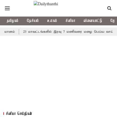
தமிழகம்
தேசியம்
உலகம்
சினிமா
விளையாட்டு
ஜோத
ம்
23 மாவட்டங்களில் இரவு 7 மணிவரை மழை பெய்ய வாய்ப்பு
க
சினிமா செய்திகள்