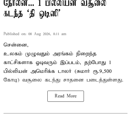
நோலன்... 1 பில்லியன் வசூலை
கடந்த ‘தி ஒடிஸி’
Published on
:
08 Aug 2026, 8:11 am
சென்னை,
உலகம் முழுவதும் அரங்கம் நிறைந்த
காட்சிகளாக ஓடிவரும் இப்படம், தற்போது 1
பில்லியன் அமெரிக்க டாலர் (சுமார் ரூ.9,500
கோடி) வசூலை கடந்து சாதனை படைத்துள்ளது.
Read More