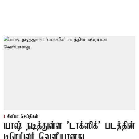
சினிமா செய்திகள்
யாஷ் நடித்துள்ள 'டாக்‌ஸிக்' படத்தின்
டிரெய்லர் வெளியானது