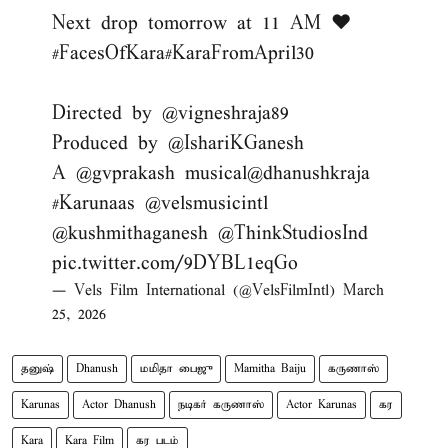
Next drop tomorrow at 11 AM ❤️
#FacesOfKara
#KaraFromApril30
Directed by
@vigneshraja89
Produced by
@IshariKGanesh
A
@gvprakash
musical
@dhanushkraja
#Karunaas
@velsmusicintl
@kushmithaganesh
@ThinkStudiosInd
pic.twitter.com/9DYBL1eqGo
— Vels Film International (@VelsFilmIntl)
March
25, 2026
தனுஷ்
Dhanush
மமிதா பைஜு
Mamitha Baiju
கருணாஸ்
Karunas
Actor Dhanush
நடிகர் கருணாஸ்
Actor Karunas
கர
Kara
Kara Film
கர படம்