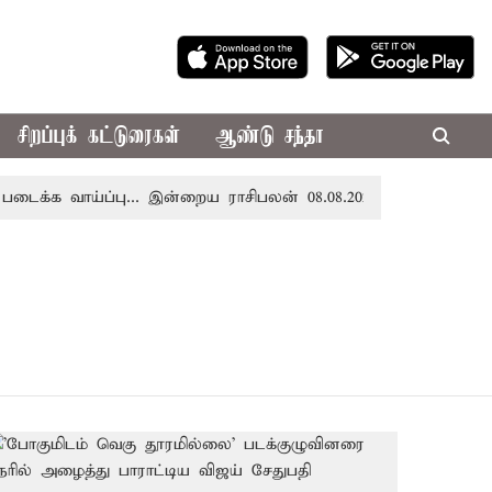
சிறப்புக் கட்டுரைகள்
ஆண்டு சந்தா
க வாய்ப்பு... இன்றைய ராசிபலன் 08.08.2026
ரூ.100 கோடி