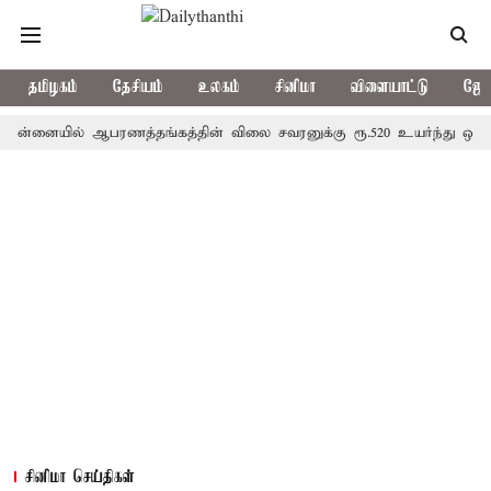
தமிழகம்
தேசியம்
உலகம்
சினிமா
விளையாட்டு
ஜோத
்னையில் ஆபரணத்தங்கத்தின் விலை சவரனுக்கு ரூ.520 உயர்ந்து ஒரு சவரன்
சினிமா செய்திகள்