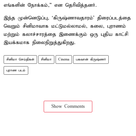
எங்களின் நோக்கம்,” என தெரிவித்தனர்.
இந்த முன்னெடுப்பு, ‘கிருஷ்ணாவதாரம்’ திரைப்படத்தை
வெறும் சினிமாவாக மட்டுமல்லாமல், கலை, புராணம்
மற்றும் கலாச்சாரத்தை இணைக்கும் ஒரு புதிய காட்சி
இயக்கமாக நிலைநிறுத்துகிறது.
சினிமா செய்திகள்
சினிமா
Cinema
பகவான் கிருஷ்ணர்
புராண படம்
Show Comments