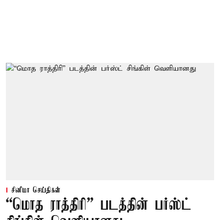
சினிமா செய்திகள்
“மொத ராத்திரி” படத்தின் பர்ஸ்ட்