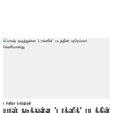
சினிமா செய்திகள்
யாஷ் நடித்துள்ள 'டாக்‌ஸிக்' படத்தின்