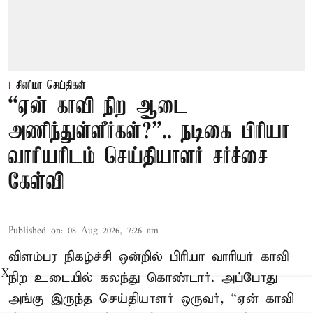
சினிமா செய்திகள்
“ஏன் காவி நிற ஆடை
அணிந்துள்ளீர்கள்?”.. நடிகை பிரியா
வாரியரிடம் செய்தியாளர் சர்ச்சை
கேள்வி
Published on
:
08 Aug 2026, 7:26 am
விளம்பர நிகழ்ச்சி ஒன்றில் பிரியா வாரியர் காவி
X
நிற உடையில் கலந்து கொண்டார். அப்போது
அங்கு இருந்த செய்தியாளர் ஒருவர், “ஏன் காவி