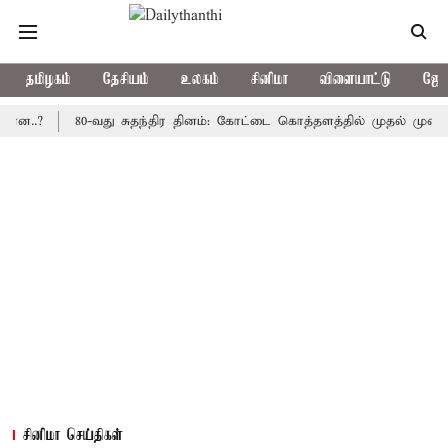
தமிழகம்
தேசியம்
உலகம்
சினிமா
விளையாட்டு
ஜோத
80-வது சுதந்திர தினம்: கோட்டை கொத்தளத்தில் முதல் முறையாக தேச
சினிமா செய்திகள்