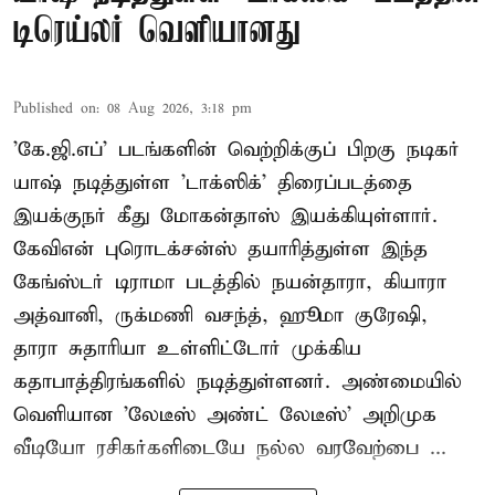
டிரெய்லர் வெளியானது
Published on
:
08 Aug 2026, 3:18 pm
'கே.ஜி.எப்' படங்களின் வெற்றிக்குப் பிறகு நடிகர்
யாஷ் நடித்துள்ள 'டாக்ஸிக்' திரைப்படத்தை
இயக்குநர் கீது மோகன்தாஸ் இயக்கியுள்ளார்.
கேவிஎன் புரொடக்சன்ஸ் தயாரித்துள்ள இந்த
கேங்ஸ்டர் டிராமா படத்தில் நயன்தாரா, கியாரா
அத்வானி, ருக்மணி வசந்த், ஹூமா குரேஷி,
தாரா சுதாரியா உள்ளிட்டோர் முக்கிய
கதாபாத்திரங்களில் நடித்துள்ளனர். அண்மையில்
வெளியான 'லேடீஸ் அண்ட் லேடீஸ்' அறிமுக
வீடியோ ரசிகர்களிடையே நல்ல வரவேற்பை ...