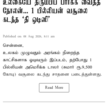
உலகையே திரும்பிப் பார்க்க வைத்த
நோலன்... 1 பில்லியன் வசூலை
கடந்த ‘தி ஒடிஸி’
Published on
:
08 Aug 2026, 8:11 am
சென்னை,
உலகம் முழுவதும் அரங்கம் நிறைந்த
காட்சிகளாக ஓடிவரும் இப்படம், தற்போது 1
பில்லியன் அமெரிக்க டாலர் (சுமார் ரூ.9,500
கோடி) வசூலை கடந்து சாதனை படைத்துள்ளது.
Read More