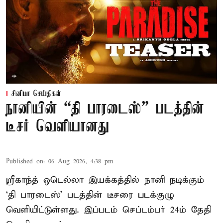
சினிமா செய்திகள்
நானியின் “தி பாரடைஸ்” படத்தின்
டீசர் வெளியானது
Published on
:
06 Aug 2026, 4:38 pm
ஸ்ரீகாந்த் ஒடெல்லா இயக்கத்தில் நானி நடிக்கும்
‘தி பாரடைஸ்’ படத்தின் டீசரை படக்குழு
வெளியிட்டுள்ளது. இப்படம் செப்டம்பர் 24ம் தேதி