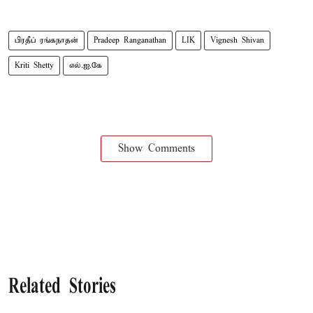
பிரதீப் ரங்கநாதன்
Pradeep Ranganathan
LIK
Vignesh Shivan
Kriti Shetty
எல்.ஐ.கே
Show Comments
Related Stories