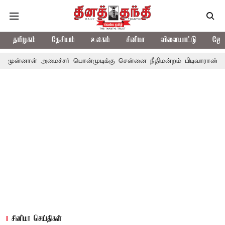
தமிழகம்
தேசியம்
உலகம்
சினிமா
விளையாட்டு
ஜோத
அமைச்சர் பொன்முடிக்கு சென்னை நீதிமன்றம் பிடிவாராண்ட்
தொலைநோக
சினிமா செய்திகள்