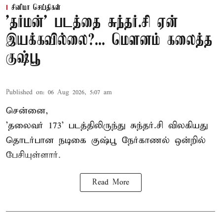
சினிமா செய்திகள்
'தர்மன்' படத்தை சுந்தர்.சி ஏன்
இயக்கவில்லை?... மௌனம் கலைத்த
குஷ்பூ
Published on
:
06 Aug 2026, 5:07 am
சென்னை,
'தலைவர் 173' படத்திலிருந்து சுந்தர்.சி விலகியது
தொடர்பான நடிகை குஷ்பூ நேர்காணல் ஒன்றில்
பேசியுள்ளார்.
Read More