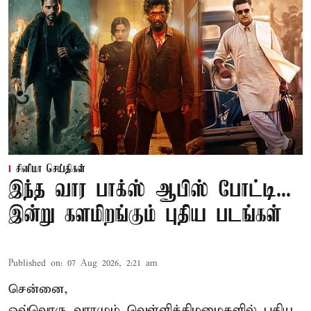
சினிமா செய்திகள்
இந்த வார பாக்ஸ் ஆபிஸ் போட்டி...
இன்று களமிறங்கும் புதிய படங்கள்
Published on
:
07 Aug 2026, 2:21 am
சென்னை,
ஒவ்வொரு வாரமும் வெள்ளிக்கிழமைகளில் புதிய