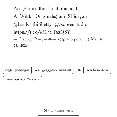
An
@anirudhofficial
musical
A Wikki Original
@iam_SJSuryah
@IamKrithiShetty
@7screenstudio
https://t.co/9M7YT6zQSY
— Pradeep Ranganathan (@pradeeponelife)
March
28, 2026
பிரதீப் ரங்கநாதன்
லவ் இன்சூரன்ஸ் கம்பெனி
LIK
விக்னேஷ் சிவன்
Love Insurance Company’
Show Comments