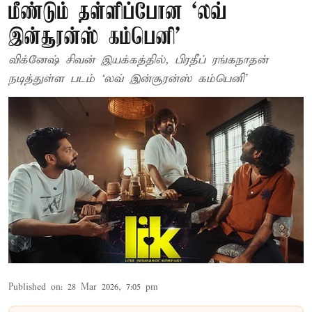
மீண்டும் தள்ளிப்போன ‘லவ்
இன்சூரன்ஸ் கம்பெனி’
விக்னேஷ் சிவன் இயக்கத்தில், பிரதீப் ரங்கநாதன்
நடித்துள்ள படம் ‘லவ் இன்சூரன்ஸ் கம்பெனி’
Published on
:
28 Mar 2026, 7:05 pm