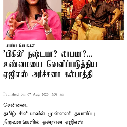
சினிமா செய்திகள்
'பிகில்' நஷ்டமா? லாபமா?...
உண்மையை வெளிப்படுத்திய
ஏஜிஎஸ் அர்ச்சனா கல்பாத்தி
Published on
:
07 Aug 2026, 5:38 am
சென்னை,
தமிழ் சினிமாவின் முன்னணி தயாரிப்பு
நிறுவனங்களில் ஒன்றான ஏஜிஎஸ்