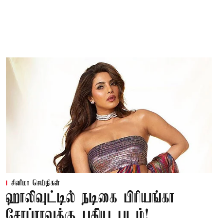
சினிமா செய்திகள்
ஹாலிவுட்டில் நடிகை பிரியங்கா
சோப்ராவுக்கு புதிய படம்!