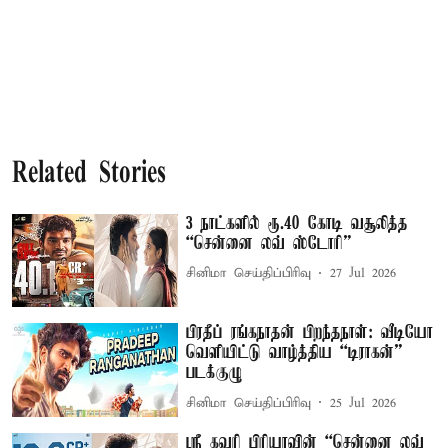
Related Stories
3 நாட்களில் ரூ.40 கோடி வசூலித்த
“சென்னை லவ் ஸ்டோரி”
சினிமா செய்திப்பிரிவு
27 Jul 2026
பிரதீப் ரங்கநாதன் பிறந்தநாள்: வீடியோ
வெளியிட்டு வாழ்த்திய “டிராகன்”
படக்குழு
சினிமா செய்திப்பிரிவு
25 Jul 2026
ஸ்ரீ கவுரி பிரியாவின் “சென்னை லவ்