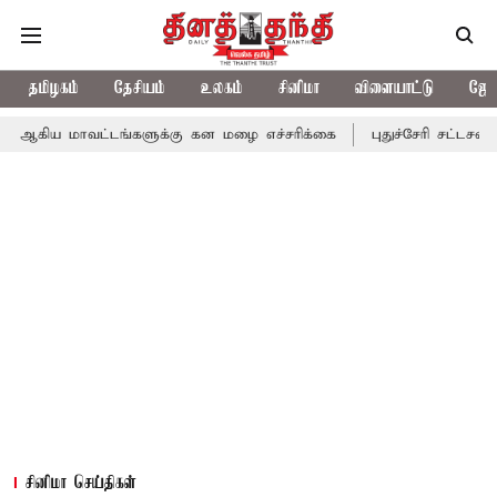
தமிழகம்
தேசியம்
உலகம்
சினிமா
விளையாட்டு
ஜோத
ட்டங்களுக்கு கன மழை எச்சரிக்கை
புதுச்சேரி சட்டசபையில் வரும் 
சினிமா செய்திகள்