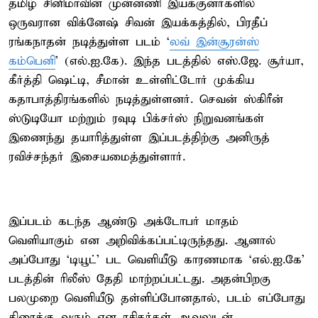
தமிழ் சினிமாவின் முன்னணி இயக்குனர்களில்
ஒருவரான விக்னேஷ் சிவன் இயக்கத்தில், பிரதீப்
ரங்கநாதன் நடித்துள்ள படம் ‘
லவ் இன்சூரன்ஸ்
கம்பெனி
’ (எல்.ஐ.கே). இந்த படத்தில் எஸ்.ஜே. சூர்யா,
கீர்த்தி ஷெட்டி, சீமான் உள்ளிட்டோர் முக்கிய
கதாபாத்திரங்களில் நடித்துள்ளனர். செவன் ஸ்கிரீன்
ஸ்டுடியோ மற்றும் ரவுடி பிக்சர்ஸ் நிறுவனங்கள்
இணைந்து தயாரித்துள்ள இப்படத்திற்கு அனிருத்
ரவிச்சந்தர் இசையமைத்துள்ளார்.
இப்படம் கடந்த ஆண்டு அக்டோபர் மாதம்
வெளியாகும் என அறிவிக்கப்பட்டிருந்தது. ஆனால்
அப்போது ‘டியூட்’ பட வெளியீடு காரணமாக ‘எல்.ஐ.கே’
படத்தின் ரிலீஸ் தேதி மாற்றப்பட்டது. அதன்பிறகு
பலமுறை வெளியீடு தள்ளிப்போனதால், படம் எப்போது
திரைக்கு வரும் என ரசிகர்கள் ஆவலுடன்