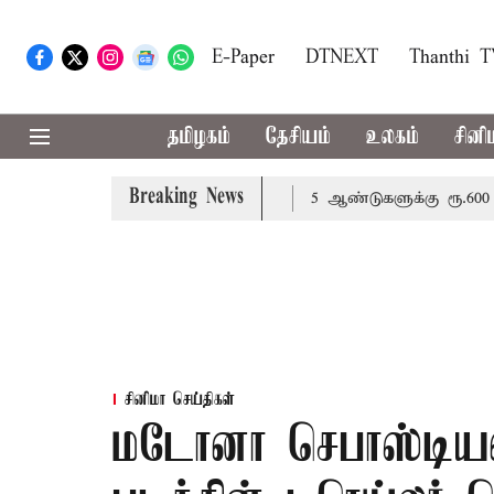
E-Paper
DTNEXT
Thanthi 
தமிழகம்
தேசியம்
உலகம்
சினி
Breaking News
்டும்: அமைச்சர் வினோத்
5 ஆண்டுகளுக்கு ரூ.600 கோடியில
சினிமா செய்திகள்
மடோனா செபாஸ்டியனி