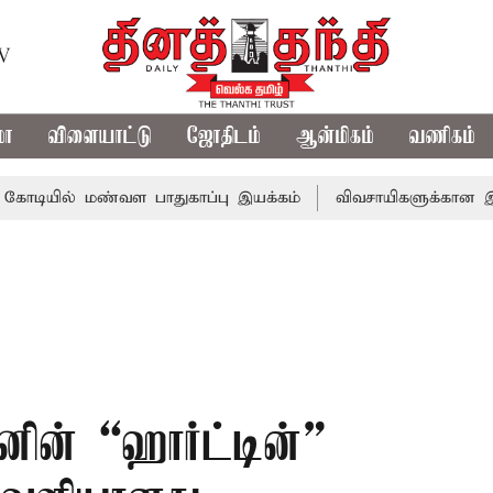
TV
மா
விளையாட்டு
ஜோதிடம்
ஆன்மிகம்
வணிகம்
் மண்வள பாதுகாப்பு இயக்கம்
விவசாயிகளுக்கான இலவச மின்சா
ன் “ஹார்ட்டின்”