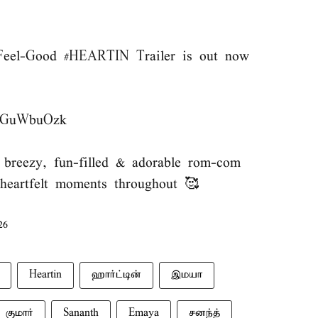
 Feel-Good
#HEARTIN
Trailer is out now
/pvGuWbuOzk
s breezy, fun-filled & adorable rom-com
 heartfelt moments throughout 🥰
26
Heartin
ஹார்ட்டின்
இமயா
 குமார்
Sananth
Emaya
சனந்த்