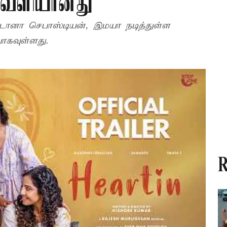
 வெளியானது
மடோனா செபாஸ்டியன், இமயா நடித்துள்ள
வெளியாகவுள்ளது.
R