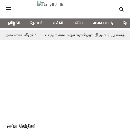
தமிழகம்
தேசியம்
உலகம்
சினிமா
விளையாட்டு
ஜோத
ச்சர் விஜய்!
பா.ஜ.க.வை நெருங்குகிறதா தி.மு.க.? அனைத்துக்கட்சி எ
சினிமா செய்திகள்