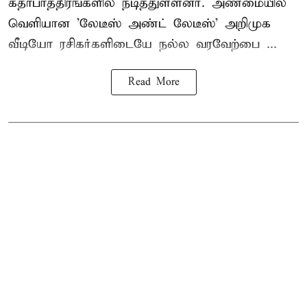
கதாபாத்திரங்களில் நடித்துள்ளனர். அண்மையில்
வெளியான 'லேடீஸ் அண்ட் லேடீஸ்' அறிமுக
வீடியோ ரசிகர்களிடையே நல்ல வரவேற்பை ...
Read More