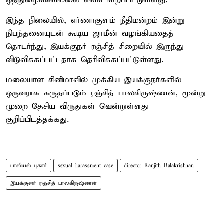
ஒத்துழைக்கவில்லை எனக் கூறப்பட்டுள்ளது.
இந்த நிலையில், எர்ணாகுளம் நீதிமன்றம் இன்று
நிபந்தனையுடன் கூடிய ஜாமீன் வழங்கியதைத்
தொடர்ந்து, இயக்குநர் ரஞ்சித் சிறையில் இருந்து
விடுவிக்கப்பட்டதாக தெரிவிக்கப்பட்டுள்ளது.
மலையாள சினிமாவில் முக்கிய இயக்குநர்களில்
ஒருவராக கருதப்படும் ரஞ்சித் பாலகிருஷ்ணன், மூன்று
முறை தேசிய விருதுகள் வென்றுள்ளது
குறிப்பிடத்தக்கது.
பாலியல் புகார்
sexual harassment case
director Ranjith Balakrishnan
இயக்குனர் ரஞ்சித் பாலகிருஷ்ணன்