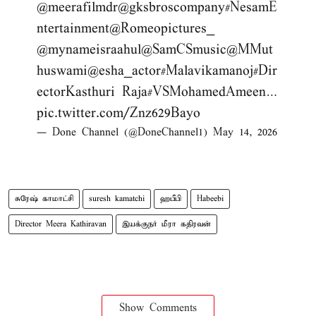
@meerafilmdr
@gksbroscompany
#NesamE
ntertainment
@Romeopictures_
@mynameisraahul
@SamCSmusic
@MMut
huswami
@esha_actor
#Malavikamanoj
#Dir
ectorKasthuri
Raja
#VSMohamedAmeen
…
pic.twitter.com/Znz629Bayo
— Done Channel (@DoneChannel1)
May 14, 2026
சுரேஷ் காமாட்சி
suresh kamatchi
ஹபீபி
Habeebi
Director Meera Kathiravan
இயக்குநர் மீரா கதிரவன்
Show Comments