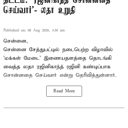
திட்டம்: ‘ரஜினிகாந்த் சொன்னதை
செய்வார்’- லதா உறுதி
Published on
:
08 Aug 2026, 3:50 am
சென்னை,
சென்னை சேத்துபட்டில் நடைபெற்ற விழாவில்
'மக்கள் மேடை' இணையதளத்தை தொடங்கி
வைத்த லதா ரஜினிகாந்த் ரஜினி கண்டிப்பாக
சொன்னதை செய்வார் என்று தெரிவித்துள்ளார்.
Read More