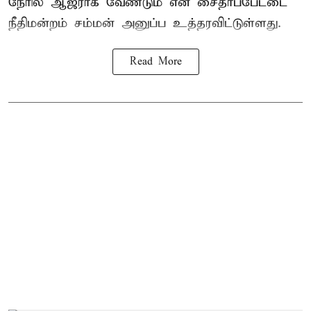
நேரில் ஆஜராக வேண்டும் என சைதாப்பேட்டை
நீதிமன்றம் சம்மன் அனுப்ப உத்தரவிட்டுள்ளது.
Read More