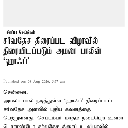
சினிமா செய்திகள்
சர்வதேச திரைப்பட விழாவில்
திரையிடப்படும் அமலா பாலின்
‘ஹாஃப்’
Published on
:
08 Aug 2026, 5:57 am
சென்னை,
அமலா பால் நடித்துள்ள ‘ஹாஃப்’ திரைப்படம்
சர்வதேச அளவில் புதிய கவனத்தை
பெற்றுள்ளது. செப்டம்பர் மாதம் நடைபெற உள்ள
டொராண்டோ சர்வதேச திரைப்பட விழாவில்