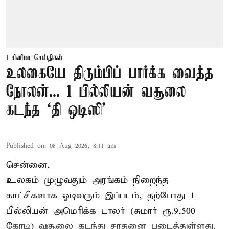
சினிமா செய்திகள்
உலகையே திரும்பிப் பார்க்க வைத்த
நோலன்... 1 பில்லியன் வசூலை
கடந்த ‘தி ஒடிஸி’
Published on
:
08 Aug 2026, 8:11 am
சென்னை,
உலகம் முழுவதும் அரங்கம் நிறைந்த
காட்சிகளாக ஓடிவரும் இப்படம், தற்போது 1
பில்லியன் அமெரிக்க டாலர் (சுமார் ரூ.9,500
கோடி) வசூலை கடந்து சாதனை படைத்துள்ளது.