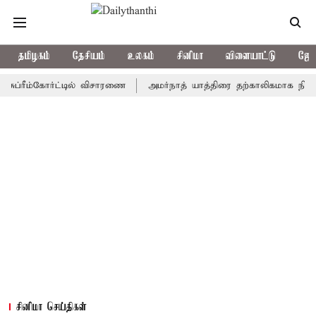
தமிழகம்
தேசியம்
உலகம்
சினிமா
விளையாட்டு
ஜோத
ீம்கோர்ட்டில் விசாரணை
அமர்நாத் யாத்திரை தற்காலிகமாக நிறுத்தம்
சினிமா செய்திகள்