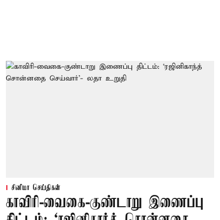
சினிமா செய்திகள்
காவிரி-வைகை-குண்டாறு இணைப்பு