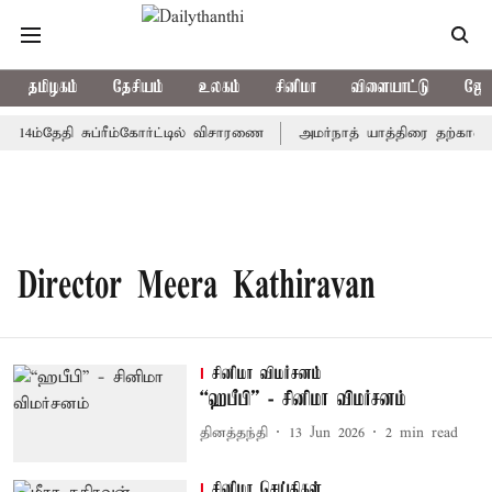
தமிழகம்
தேசியம்
உலகம்
சினிமா
விளையாட்டு
ஜோத
 14ம்தேதி சுப்ரீம்கோர்ட்டில் விசாரணை
அமர்நாத் யாத்திரை தற்காலிகம
Director Meera Kathiravan
சினிமா விமர்சனம்
“ஹபீபி” - சினிமா விமர்சனம்
தினத்தந்தி
13 Jun 2026
2
min read
சினிமா செய்திகள்