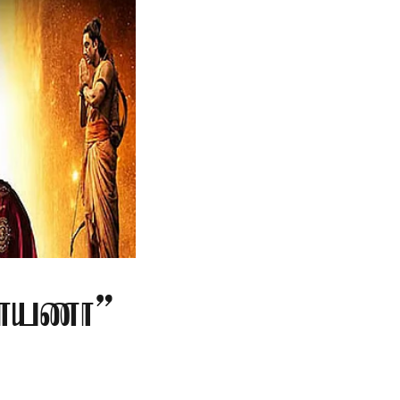
மாயணா”