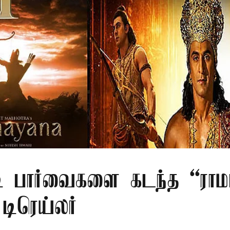
ி பார்வைகளை கடந்த “ரா
டிரெய்லர்