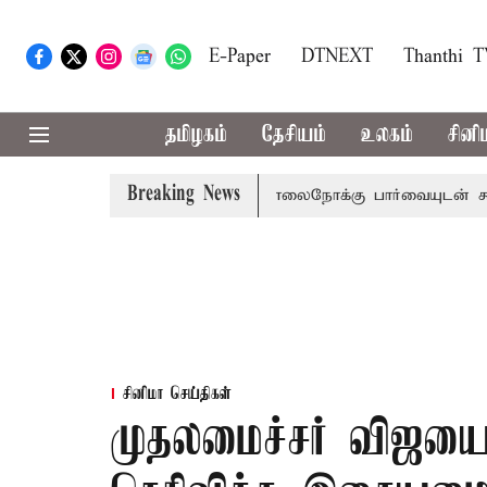
E-Paper
DTNEXT
Thanthi 
தமிழகம்
தேசியம்
உலகம்
சினி
Breaking News
றம் பிடிவாராண்ட்
தொலைநோக்கு பார்வையுடன் கூடிய வேளாண
சினிமா செய்திகள்
முதலமைச்சர் விஜயை ச