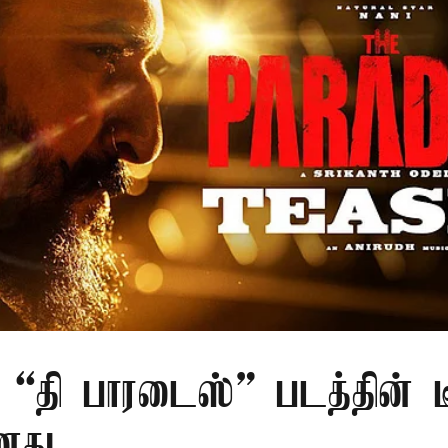
 “தி பாரடைஸ்” படத்தின் டீ
னது