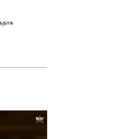
்ததாக