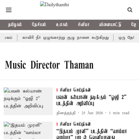
தமிழகம்
தேசியம்
உலகம்
சினிமா
விளையாட்டு
ஜோத
முகம்
காவிரி நீர் ஒழுங்காற்று குழு நாளை கூடுகிறது
ஒரு தேர்தலி
Music Director Thaman
சினிமா செய்திகள்
பவன் கல்யாண் நடிக்கும் “ஓஜி 2”
படத்தின் அறிவிப்பு
தினத்தந்தி
25 Jun 2026
1
min read
சினிமா செய்திகள்
“இதயம் முரளி” படத்தின் “வாம்மா
வாம்மா” பாடல் வெளியானது