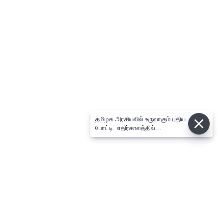
தமிழக அரசியலில் உருவாகும் புதிய
போட்டி: எதிர்காலத்தில்
விஜய்க்கும், தனுசுக்கும்
இடையேதான் - பிரபல ஜோதிடர்
கணிப்பு