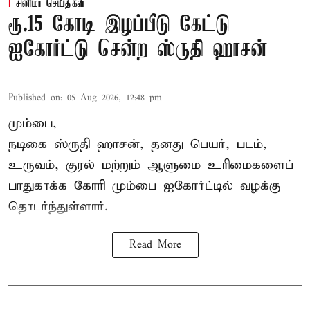
சினிமா செய்திகள்
ரூ.15 கோடி இழப்பீடு கேட்டு
ஐகோர்ட்டு சென்ற ஸ்ருதி ஹாசன்
Published on
:
05 Aug 2026, 12:48 pm
மும்பை,
நடிகை
ஸ்ருதி ஹாசன்
, தனது பெயர், படம்,
உருவம், குரல் மற்றும் ஆளுமை உரிமைகளைப்
பாதுகாக்க கோரி மும்பை ஐகோர்ட்டில் வழக்கு
தொடர்ந்துள்ளார்.
Read More