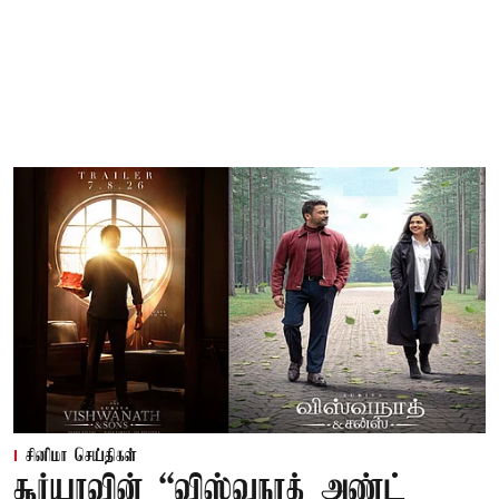
சினிமா செய்திகள்
சூர்யாவின் “விஸ்வநாத் அண்ட்