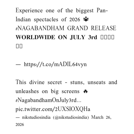
Experience one of the biggest Pan-
Indian spectacles of 2026 🔱
#NAGABANDHAM
GRAND RELEASE
𝐖𝐎𝐑𝐋𝐃𝐖𝐈𝐃𝐄 𝐎𝐍 𝐉𝐔𝐋𝐘 𝟑𝐫𝐝 ❤️‍🔥❤️‍🔥
❤️‍🔥
—
https://t.co/mADIL64vyn
This divine secret - stuns, unseats and
unleashes on big screens 🔥
#NagabandhamOnJuly3rd
…
pic.twitter.com/2UXSIOXQHa
— nikstudiosindia (@nikstudiosindia)
March 26,
2026