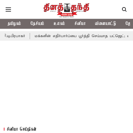
தமிழகம்
தேசியம்
உலகம்
சினிமா
விளையாட்டு
ஜோத
்
மக்களின் எதிர்பார்ப்பை பூர்த்தி செய்யாத பட்ஜெட்; எடப்பாடி பழனிச
சினிமா செய்திகள்