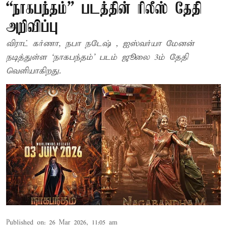
“நாகபந்தம்” படத்தின் ரிலீஸ் தேதி
அறிவிப்பு
விராட் கர்ணா, நபா நடேஷ் , ஐஸ்வர்யா மேனன்
நடித்துள்ள ‘நாகபந்தம்’ படம் ஜூலை 3ம் தேதி
வெளியாகிறது.
Published on
:
26 Mar 2026, 11:05 am