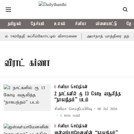
தமிழகம்
தேசியம்
உலகம்
சினிமா
விளையாட்டு
ஜோத
ும் 14ம்தேதி சுப்ரீம்கோர்ட்டில் விசாரணை
அமர்நாத் யாத்திரை தற்காலி
விராட் கர்ணா
சினிமா செய்திகள்
2 நாட்களில் ரூ 13 கோடி வசூலித்த
“நாகபந்தம்” படம்
சினிமா செய்திப்பிரிவு
06 Jul 2026
1
min read
சினிமா செய்திகள்
ஐஸ்வர்யாமேனனின் “நாகபந்தம்”