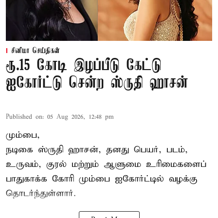
சினிமா செய்திகள்
ரூ.15 கோடி இழப்பீடு கேட்டு
ஐகோர்ட்டு சென்ற ஸ்ருதி ஹாசன்
Published on
:
05 Aug 2026, 12:48 pm
மும்பை,
நடிகை
ஸ்ருதி ஹாசன்
, தனது பெயர், படம்,
உருவம், குரல் மற்றும் ஆளுமை உரிமைகளைப்
பாதுகாக்க கோரி மும்பை ஐகோர்ட்டில் வழக்கு
தொடர்ந்துள்ளார்.