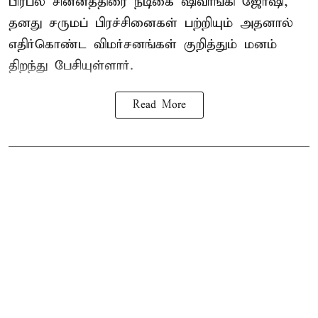
பிரபல சின்னத்திரை நடிகை
ஷிவாங்கி ஜோஷி
,
தனது சருமப் பிரச்சினைகள் பற்றியும் அதனால்
எதிர்கொண்ட விமர்சனங்கள் குறித்தும் மனம்
திறந்து பேசியுள்ளார்.
Read More