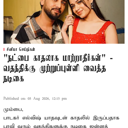
சினிமா செய்திகள்
"நட்பை காதலாக மாற்றாதீர்கள்" -
வதந்திக்கு முற்றுப்புள்ளி வைத்த
நடிகை
Published on
:
05 Aug 2026, 12:15 pm
மும்பை,
பாடகர் எல்விஷ் யாதவுடன் காதலில் இருப்பதாக
பரவி வரும் வதந்திகளுக்கு நடிகை
ஜன்னத்