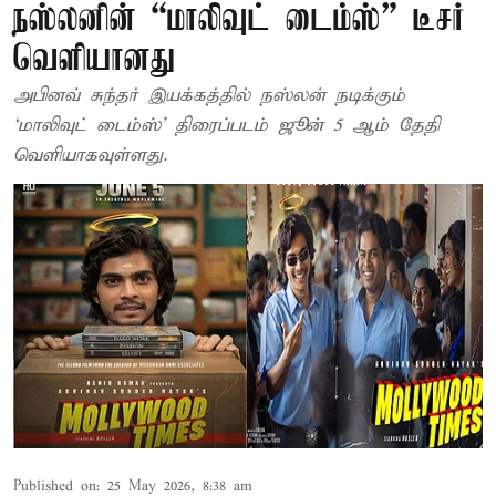
நஸ்லனின் “மாலிவுட் டைம்ஸ்” டீசர்
வெளியானது
அபினவ் சுந்தர் இயக்கத்தில் நஸ்லன் நடிக்கும்
‘மாலிவுட் டைம்ஸ்’ திரைப்படம் ஜூன் 5 ஆம் தேதி
வெளியாகவுள்ளது.
Published on
:
25 May 2026, 8:38 am