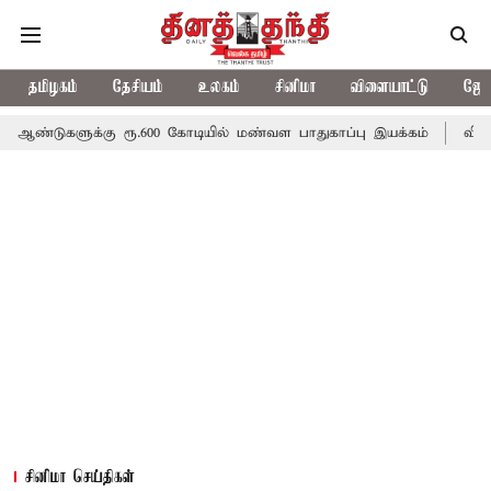
தமிழகம்
தேசியம்
உலகம்
சினிமா
விளையாட்டு
ஜோத
கு ரூ.600 கோடியில் மண்வள பாதுகாப்பு இயக்கம்
விவசாயிகளுக்கான 
சினிமா செய்திகள்