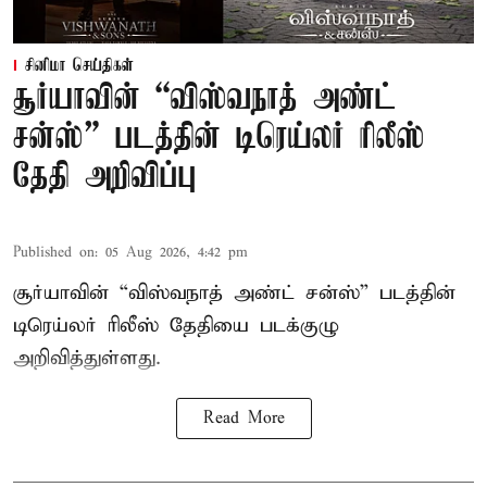
சினிமா செய்திகள்
சூர்யாவின் “விஸ்வநாத் அண்ட்
சன்ஸ்” படத்தின் டிரெய்லர் ரிலீஸ்
தேதி அறிவிப்பு
Published on
:
05 Aug 2026, 4:42 pm
சூர்யாவின் “விஸ்வநாத் அண்ட் சன்ஸ்” படத்தின்
டிரெய்லர் ரிலீஸ் தேதியை படக்குழு
அறிவித்துள்ளது.
Read More