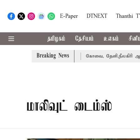
E-Paper
DTNEXT
Thanthi 
தமிழகம்
தேசியம்
உலகம்
சினி
Breaking News
வழக்கை வாபஸ் பெற்றார் சங்கீதா
கோவை, தேனி,நீலகிரி ஆகிய 
மாலிவுட் டைம்ஸ்