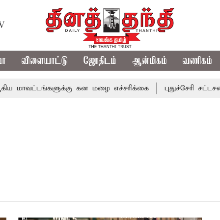
TV
மா
விளையாட்டு
ஜோதிடம்
ஆன்மிகம்
வணிகம்
மாவட்டங்களுக்கு கன மழை எச்சரிக்கை
புதுச்சேரி சட்டசபைய